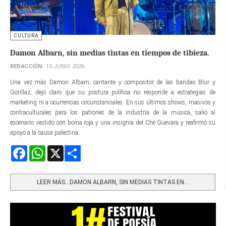
CULTURA
Damon Albarn, sin medias tintas en tiempos de tibieza.
REDACCIÓN
15 JUNIO 2026
Una vez más Damon Albarn, cantante y compositor de las bandas Blur y
Gorillaz, dejó claro que su postura política no responde a estrategias de
marketing ni a ocurrencias circunstanciales. En sus últimos shows, masivos y
contraculturales para los patrones de la industria de la música, salió al
escenario vestido con boina roja y una insignia del Che Guevara y reafirmó su
apoyo a la causa palestina.
Facebook
WhatsApp
X
Share
LEER MÁS…DAMON ALBARN, SIN MEDIAS TINTAS EN...