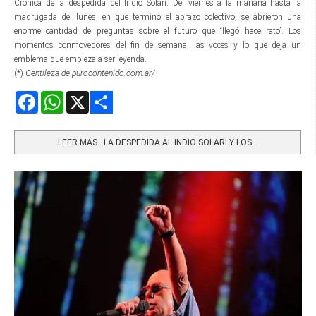
Crónica de la despedida del Indio Solari. Del viernes a la mañana hasta la
madrugada del lunes, en que terminó el abrazo colectivo, se abrieron una
enorme cantidad de preguntas sobre el futuro que “llegó hace rato”. Los
momentos conmovedores del fin de semana, las voces y lo que deja un
emblema que empieza a ser leyenda.
(*)
Gentileza de purocontenido.com.ar/
Facebook
WhatsApp
X
Share
LEER MÁS…LA DESPEDIDA AL INDIO SOLARI Y LOS...