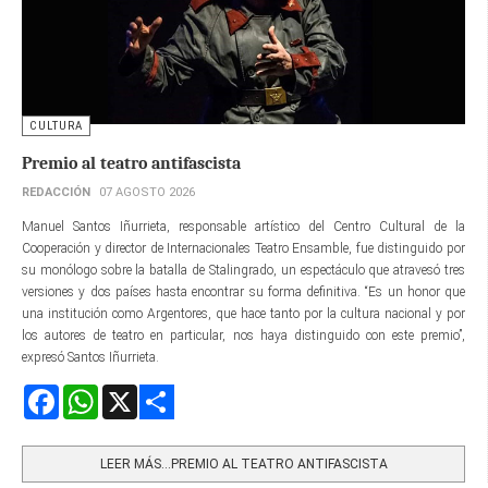
CULTURA
Premio al teatro antifascista
REDACCIÓN
07 AGOSTO 2026
Manuel Santos Iñurrieta, responsable artístico del Centro Cultural de la
Cooperación y director de Internacionales Teatro Ensamble, fue distinguido por
su monólogo sobre la batalla de Stalingrado, un espectáculo que atravesó tres
versiones y dos países hasta encontrar su forma definitiva. “Es un honor que
una institución como Argentores, que hace tanto por la cultura nacional y por
los autores de teatro en particular, nos haya distinguido con este premio”,
expresó Santos Iñurrieta.
Facebook
WhatsApp
X
Share
LEER MÁS…PREMIO AL TEATRO ANTIFASCISTA