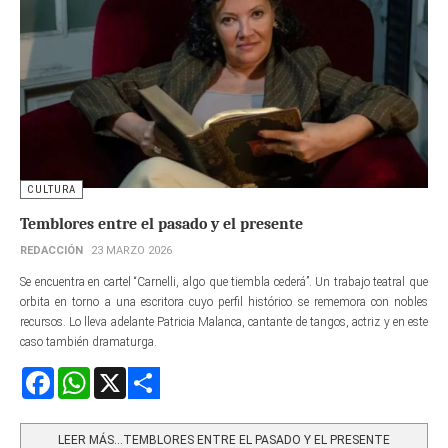
CULTURA
Temblores entre el pasado y el presente
REDACCIÓN
23 MARZO 2026
Se encuentra en cartel “Carnelli, algo que tiembla cederá”. Un trabajo teatral que
orbita en torno a una escritora cuyo perfil histórico se rememora con nobles
recursos. Lo lleva adelante Patricia Malanca, cantante de tangos, actriz y en este
caso también dramaturga.
Facebook
WhatsApp
X
Share
LEER MÁS…TEMBLORES ENTRE EL PASADO Y EL PRESENTE