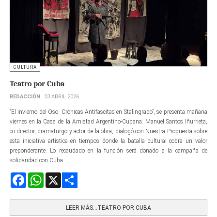
CULTURA
Teatro por Cuba
REDACCIÓN
23 ABRIL 2026
“El invierno del Oso. Crónicas Antifascitas en Stalingrado”, se presenta mañana
viernes en la Casa de la Amistad Argentino-Cubana. Manuel Santos Iñurrieta,
co-director, dramaturgo y actor de la obra, dialogó con Nuestra Propuesta sobre
esta iniciativa artística en tiempos donde la batalla cultural cobra un valor
preponderante. Lo recaudado en la función será donado a la campaña de
solidaridad con Cuba.
Facebook
WhatsApp
X
Share
LEER MÁS…TEATRO POR CUBA