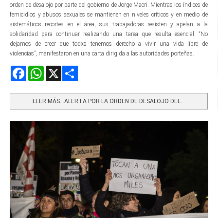
orden de desalojo por parte del gobierno de Jorge Macri. Mientras los índices de
femicidios y abusos sexuales se mantienen en niveles críticos y en medio de
sistemáticos recortes en el área, sus trabajadoras resisten y apelan a la
solidaridad para continuar realizando una tarea que resulta esencial. “No
dejamos de creer que todxs tenemos derecho a vivir una vida libre de
violencias”, manifestaron en una carta dirigida a las autoridades porteñas.
Facebook
WhatsApp
X
Share
LEER MÁS…ALERTA POR LA ORDEN DE DESALOJO DEL...