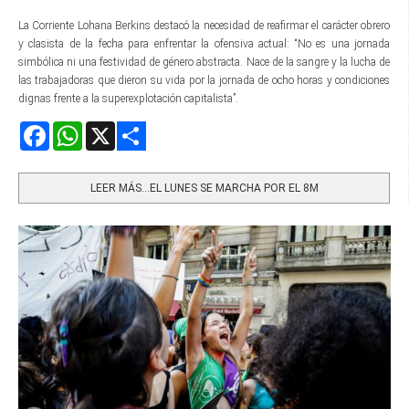
La Corriente Lohana Berkins destacó la necesidad de reafirmar el carácter obrero
y clasista de la fecha para enfrentar la ofensiva actual: “No es una jornada
simbólica ni una festividad de género abstracta. Nace de la sangre y la lucha de
las trabajadoras que dieron su vida por la jornada de ocho horas y condiciones
dignas frente a la superexplotación capitalista”.
Facebook
WhatsApp
X
Share
LEER MÁS…EL LUNES SE MARCHA POR EL 8M