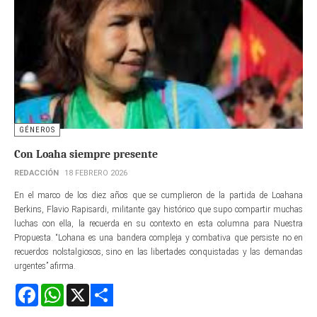
GÉNEROS
Con Loaha siempre presente
REDACCIÓN
18 FEBRERO 2026
En el marco de los diez años que se cumplieron de la partida de Loahana
Berkins, Flavio Rapisardi, militante gay histórico que supo compartir muchas
luchas con ella, la recuerda en su contexto en esta columna para Nuestra
Propuesta. “Lohana es una bandera compleja y combativa que persiste no en
recuerdos nolstalgiosos, sino en las libertades conquistadas y las demandas
urgentes” afirma.
Facebook
WhatsApp
X