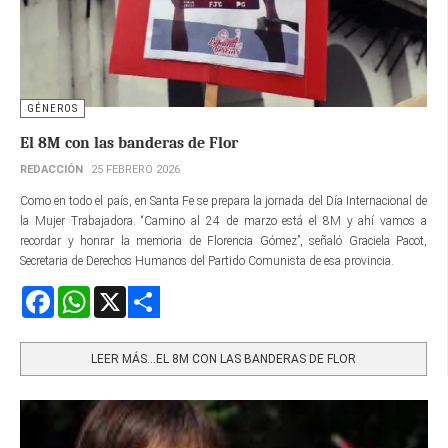
GÉNEROS
El 8M con las banderas de Flor
REDACCIÓN
25 FEBRERO 2026
Como en todo el país, en Santa Fe se prepara la jornada del Día Internacional de
la Mujer Trabajadora. “Camino al 24 de marzo está el 8M y ahí vamos a
recordar y honrar la memoria de Florencia Gómez”, señaló Graciela Pacot,
Secretaria de Derechos Humanos del Partido Comunista de esa provincia.
Facebook
WhatsApp
X
Share
LEER MÁS…EL 8M CON LAS BANDERAS DE FLOR