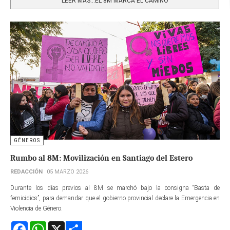
LEER MÁS…EL 8M MARCA EL CAMINO
GÉNEROS
Rumbo al 8M: Movilización en Santiago del Estero
REDACCIÓN
05 MARZO 2026
Durante los días previos al 8M se marchó bajo la consigna “Basta de
femicidios”, para demandar que el gobierno provincial declare la Emergencia en
Violencia de Género.
Facebook
WhatsApp
X