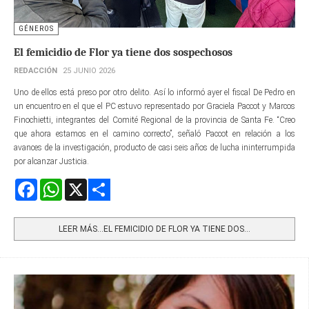
GÉNEROS
El femicidio de Flor ya tiene dos sospechosos
REDACCIÓN
25 JUNIO 2026
Uno de ellos está preso por otro delito. Así lo informó ayer el fiscal De Pedro en
un encuentro en el que el PC estuvo representado por Graciela Paccot y Marcos
Finochietti, integrantes del Comité Regional de la provincia de Santa Fe. “Creo
que ahora estamos en el camino correcto”, señaló Paccot en relación a los
avances de la investigación, producto de casi seis años de lucha ininterrumpida
por alcanzar Justicia.
Facebook
WhatsApp
X
Share
LEER MÁS…EL FEMICIDIO DE FLOR YA TIENE DOS...