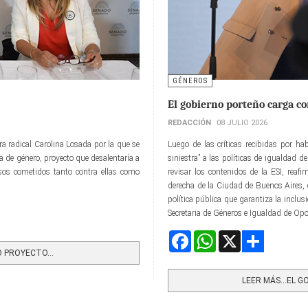
GÉNEROS
El gobierno porteño carga co
REDACCIÓN
08 JULIO 2026
ora radical Carolina Losada por la que se
Luego de las críticas recibidas por ha
a de género, proyecto que desalentaría a
siniestra” a las políticas de igualdad d
sos cometidos tanto contra ellas como
revisar los contenidos de la ESI, reaf
derecha de la Ciudad de Buenos Aires, 
política pública que garantiza la inclus
Secretaria de Géneros e Igualdad de Op
Facebook
WhatsApp
X
 PROYECTO...
Share
LEER MÁS…EL G