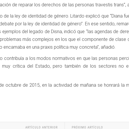
ación de reparar los derechos de las personas travestis trans”,
 de la ley de identidad de género. Litardo explicó que “Diana fu
l debate por la ley de identidad de género”. En ese sentido, rema
s ejemplos del legado de Disna, indicó que “las agendas de d
 de problemas más complejos en los que el componente de clase
o encarnaba en una praxis política muy concreta”, añadió.
smo contribuía a los modos normativos en que las personas perc
“era muy crítica del Estado, pero también de los sectores no
1 de octubre de 2015, en la actividad de mañana se honrará la
ARTÍCULO ANTERIOR
PRÓXIMO ARTÍCULO