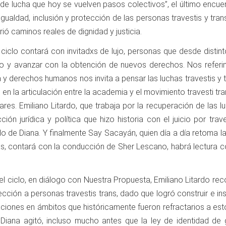
 de lucha que hoy se vuelven pasos colectivos”, el último encu
gualdad, inclusión y protección de las personas travestis y tran
ió caminos reales de dignidad y justicia.
 ciclo contará con invitadxs de lujo, personas que desde disti
o y avanzar con la obtención de nuevos derechos. Nos referi
ia y derechos humanos nos invita a pensar las luchas travestis 
 en la articulación entre la academia y el movimiento travesti t
res. Emiliano Litardo, que trabaja por la recuperación de las 
cción jurídica y política que hizo historia con el juicio por tr
do de Diana. Y finalmente Say Sacayán, quien día a día retoma la
ás, contará con la conducción de Sher Lescano, habrá lectura 
el ciclo, en diálogo con Nuestra Propuesta, Emiliano Litardo rec
tección a personas travestis trans, dado que logró construir e 
iones en ámbitos que históricamente fueron refractarios a estos
e Diana agitó, incluso mucho antes que la ley de identidad de