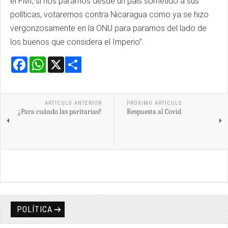
el FMI, si nos paramos desde un país sometido a sus
políticas, votaremos contra Nicaragua como ya se hizo
vergonzosamente en la ONU para pararnos del lado de
los buenos que considera el Imperio”.
Facebook
WhatsApp
X
Share
ARTÍCULO ANTERIOR
PRÓXIMO ARTÍCULO
¿Para cuándo las paritarias?
Respuesta al Covid
POLÍTICA