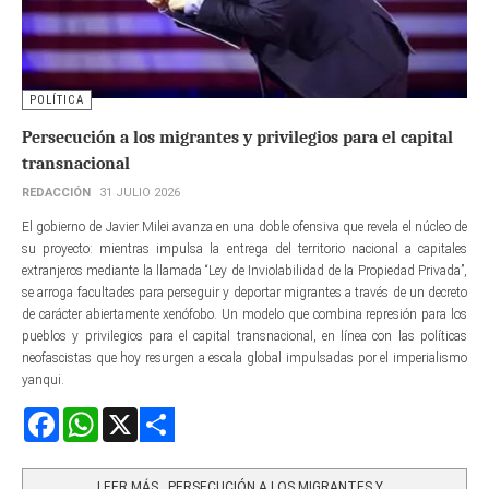
POLÍTICA
Persecución a los migrantes y privilegios para el capital
transnacional
REDACCIÓN
31 JULIO 2026
El gobierno de Javier Milei avanza en una doble ofensiva que revela el núcleo de
su proyecto: mientras impulsa la entrega del territorio nacional a capitales
extranjeros mediante la llamada “Ley de Inviolabilidad de la Propiedad Privada”,
se arroga facultades para perseguir y deportar migrantes a través de un decreto
de carácter abiertamente xenófobo. Un modelo que combina represión para los
pueblos y privilegios para el capital transnacional, en línea con las políticas
neofascistas que hoy resurgen a escala global impulsadas por el imperialismo
yanqui.
Facebook
WhatsApp
X
Share
LEER MÁS…PERSECUCIÓN A LOS MIGRANTES Y...