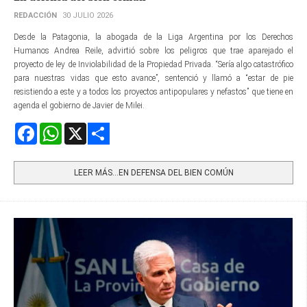
REDACCIÓN
30 JULIO 2026
Desde la Patagonia, la abogada de la Liga Argentina por los Derechos
Humanos Andrea Reile, advirtió sobre los peligros que trae aparejado el
proyecto de ley de Inviolabilidad de la Propiedad Privada. “Sería algo catastrófico
para nuestras vidas que esto avance”, sentenció y llamó a “estar de pie
resistiendo a este y a todos los proyectos antipopulares y nefastos” que tiene en
agenda el gobierno de Javier de Milei.
Facebook
WhatsApp
X
Share
LEER MÁS…EN DEFENSA DEL BIEN COMÚN