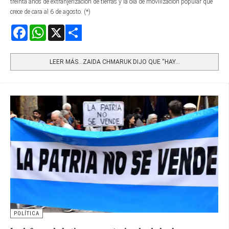
treinta años de extranjerización de tierras y la ola de movilización popular que
crece de cara al 6 de agosto. (*)
Facebook
WhatsApp
X
Share
LEER MÁS…ZAIDA CHMARUK DIJO QUE “HAY...
POLÍTICA