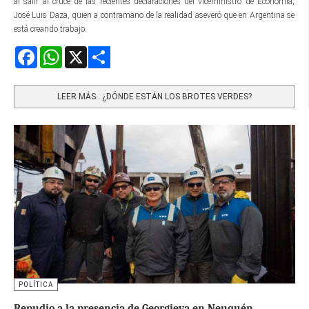
al salir al cruce de las recientes declaraciones del viceministro de Economía,
José Luis Daza, quien a contramano de la realidad aseveró que en Argentina se
está creando trabajo.
Facebook
WhatsApp
X
Share
LEER MÁS…¿DÓNDE ESTÁN LOS BROTES VERDES?
POLÍTICA
Repudio a la presencia de Georgieva en Neuquén