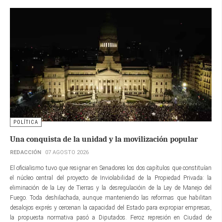
POLÍTICA
Una conquista de la unidad y la movilización popular
REDACCIÓN
07 AGOSTO 2026
El oficialismo tuvo que resignar en Senadores los dos capítulos que constituían
el núcleo central del proyecto de Inviolabilidad de la Propiedad Privada: la
eliminación de la Ley de Tierras y la desregulacióin de la Ley de Manejo del
Fuego. Toda deshilachada, aunque manteniendo las reformas que habilitan
desalojos exprés y cercenan la capacidad del Estado para expropiar empresas,
la propuesta normativa pasó a Diputados. Feroz represión en Ciudad de