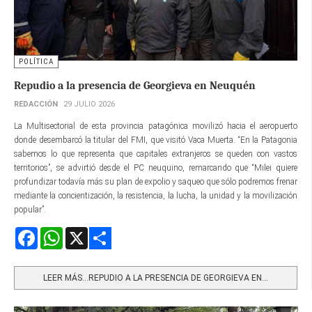
POLÍTICA
Repudio a la presencia de Georgieva en Neuquén
REDACCIÓN
29 JULIO 2026
La Multisectorial de esta provincia patagónica movilizó hacia el aeropuerto
donde desembarcó la titular del FMI, que visitó Vaca Muerta. “En la Patagonia
sabemos lo que representa que capitales extranjeros se queden con vastos
territorios”, se advirtió desde el PC neuquino, remarcando que “Milei quiere
profundizar todavía más su plan de expolio y saqueo que sólo podremos frenar
mediante la concientización, la resistencia, la lucha, la unidad y la movilización
popular”.
Facebook
WhatsApp
X
Share
LEER MÁS…REPUDIO A LA PRESENCIA DE GEORGIEVA EN...