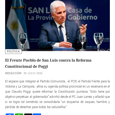
POLÍTICA
El Frente Pueblo de San Luis contra la Reforma
Constitucional de Poggi
REDACCIÓN
30 JULIO 2026
El espacio que integran el Partido Comunista, el PCR, el Partido Frente para la
Victoria y La Cámpora, afina su agenda política provincial en un escenario en el
que Claudio Poggi quiere reformar la Constitución puntana. “Esto tiene por
objetivo perpetuar al gobernador” advirtió desde el PC Juan Larrea y añadió que
si se logra tal cometido se consolidaría “un esquema de saqueo, hambre y
pérdida de derechos para todos los saluiseños”.