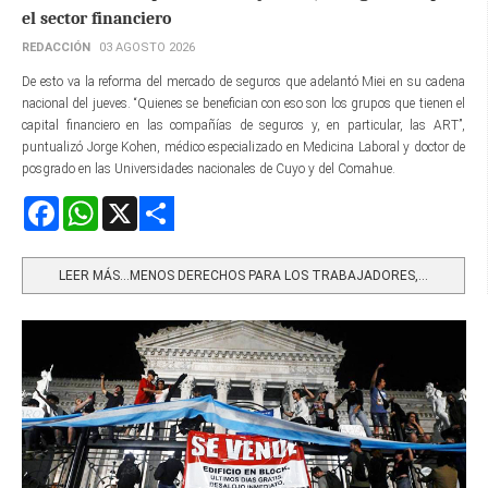
el sector financiero
REDACCIÓN
03 AGOSTO 2026
De esto va la reforma del mercado de seguros que adelantó Miei en su cadena
nacional del jueves. “Quienes se benefician con eso son los grupos que tienen el
capital financiero en las compañías de seguros y, en particular, las ART”,
puntualizó Jorge Kohen, médico especializado en Medicina Laboral y doctor de
posgrado en las Universidades nacionales de Cuyo y del Comahue.
Facebook
WhatsApp
X
Share
LEER MÁS…MENOS DERECHOS PARA LOS TRABAJADORES,...