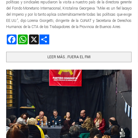
políticas y sindicales repudiaron la visita a nuestro país de la directora gerente​
del Fondo Monetario Internacional, Kristalina Georgieva. “Milei es un fiel lacayo
del Imperio y por lo tanto aplica sistemáticamente todas las políticas que exige
EE.UU.”, dijo Lorena Giorgetti, dirigente de la CoNAT y Secretaria de Derechos
Humanos de la CTA de los Trabajadores de la Provincia de Buenos Aires.
Facebook
WhatsApp
X
Share
LEER MÁS…FUERA EL FMI