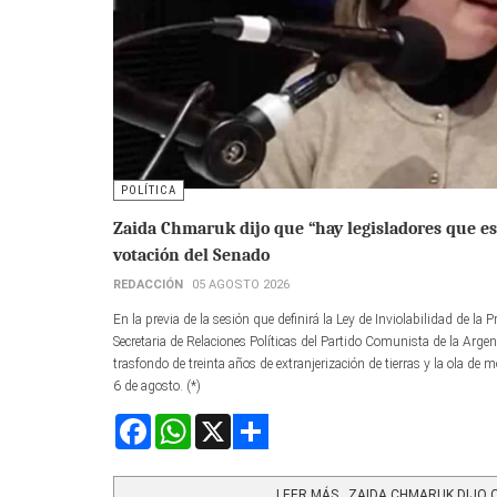
POLÍTICA
Zaida Chmaruk dijo que “hay legisladores que est
votación del Senado
REDACCIÓN
05 AGOSTO 2026
En la previa de la sesión que definirá la Ley de Inviolabilidad de l
Secretaria de Relaciones Políticas del Partido Comunista de la Argent
trasfondo de treinta años de extranjerización de tierras y la ola de m
6 de agosto. (*)
Facebook
WhatsApp
X
Share
LEER MÁS…ZAIDA CHMARUK DIJO QU