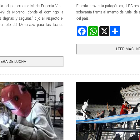
ia del gobierno de María Eugenia Vidal
En esta provincia patagónica, el PC se o
ela 49 de Moreno, donde el domingo la
soberanía frente al intento de Milei de 
 dignas y seguras” dijo al respecto el
del país.
jemplo del Morenazo para las luchas
Facebook
WhatsApp
X
Share
LEER MÁS…NE
DERA DE LUCHA