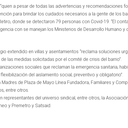
 “quien a pesar de todas las advertencias y recomendaciones fo
nción para brindar los cuidados necesarios a la gente de los bar
 Retiro, donde se detectaron 79 personas con Covid-19. “El conta
egligencia con se manejan los Ministerios de Desarrollo Humano y
io extendido en villas y asentamientos “reclama soluciones urge
 las medidas solicitadas por el comité de crisis del barrio”.
nizaciones sociales que reclaman la emergencia sanitaria, habita
lexibilización del aislamiento social, preventivo y obligatorio”.
n Madres de Plaza de Mayo Línea Fundadora, Familiares y Compañ
, entre otros.
n representantes del universo sindical, entre otros, la Asociación
neo y Premetro y Satsaid.