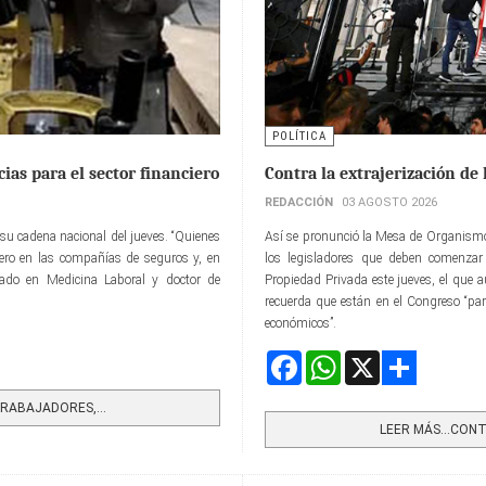
POLÍTICA
ias para el sector financiero
Contra la extrajerización de 
REDACCIÓN
03 AGOSTO 2026
su cadena nacional del jueves. “Quienes
Así se pronunció la Mesa de Organismo
ciero en las compañías de seguros y, en
los legisladores que deben comenzar 
izado en Medicina Laboral y doctor de
Propiedad Privada este jueves, el que a
recuerda que están en el Congreso “pa
económicos”.
Facebook
WhatsApp
X
Share
RABAJADORES,...
LEER MÁS…CONTR