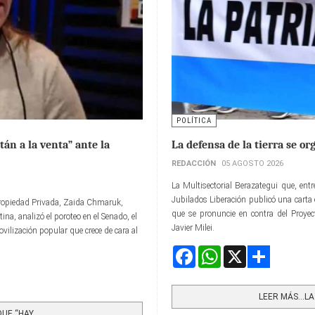
POLÍTICA
án a la venta” ante la
La defensa de la tierra se or
REDACCIÓN
05 AGOSTO 2026
La Multisectorial Berazategui que, ent
Jubilados Liberación publicó una carta 
a Propiedad Privada, Zaida Chmaruk,
que se pronuncie en contra del Proyec
ina, analizó el poroteo en el Senado, el
Javier Milei.
ovilización popular que crece de cara al
Facebook
WhatsApp
X
Share
LEER MÁS…LA 
E “HAY...