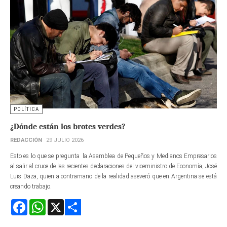
POLÍTICA
¿Dónde están los brotes verdes?
REDACCIÓN
29 JULIO 2026
Esto es lo que se pregunta la Asamblea de Pequeños y Medianos Empresarios
al salir al cruce de las recientes declaraciones del viceministro de Economía, José
Luis Daza, quien a contramano de la realidad aseveró que en Argentina se está
creando trabajo.
Facebook
WhatsApp
X
Share