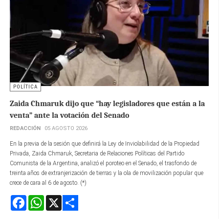
POLÍTICA
Zaida Chmaruk dijo que “hay legisladores que están a la
venta” ante la votación del Senado
REDACCIÓN
05 AGOSTO 2026
En la previa de la sesión que definirá la Ley de Inviolabilidad de la Propiedad
Privada, Zaida Chmaruk, Secretaria de Relaciones Políticas del Partido
Comunista de la Argentina, analizó el poroteo en el Senado, el trasfondo de
treinta años de extranjerización de tierras y la ola de movilización popular que
crece de cara al 6 de agosto. (*)
Facebook
WhatsApp
X
Share