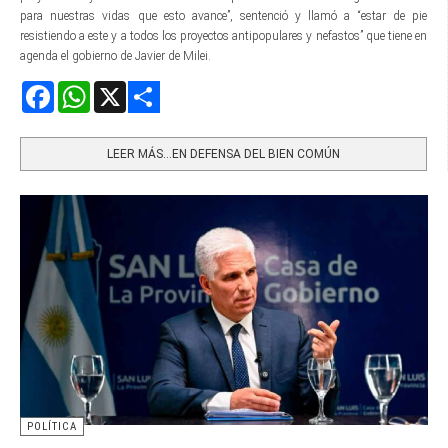
para nuestras vidas que esto avance”, sentenció y llamó a “estar de pie
resistiendo a este y a todos los proyectos antipopulares y nefastos” que tiene en
agenda el gobierno de Javier de Milei.
Facebook
WhatsApp
X
Share
LEER MÁS…EN DEFENSA DEL BIEN COMÚN
POLÍTICA