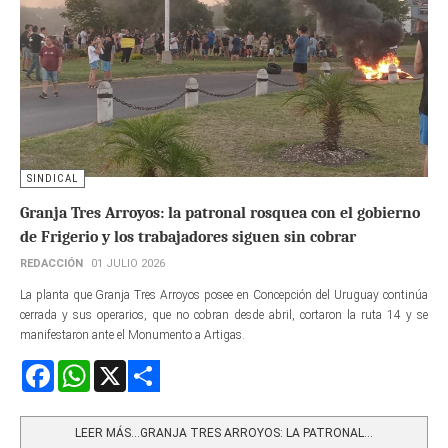
SINDICAL
Granja Tres Arroyos: la patronal rosquea con el gobierno
de Frigerio y los trabajadores siguen sin cobrar
REDACCIÓN
01 JULIO 2026
La planta que Granja Tres Arroyos posee en Concepción del Uruguay continúa
cerrada y sus operarios, que no cobran desde abril, cortaron la ruta 14 y se
manifestaron ante el Monumento a Artigas.
Facebook
WhatsApp
X
Share
LEER MÁS…GRANJA TRES ARROYOS: LA PATRONAL...