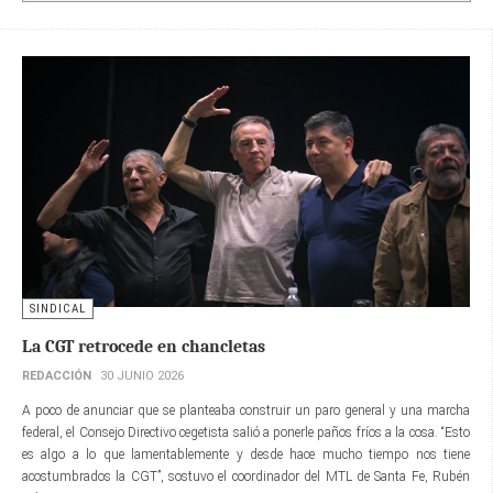
SINDICAL
La CGT retrocede en chancletas
REDACCIÓN
30 JUNIO 2026
A poco de anunciar que se planteaba construir un paro general y una marcha
federal, el Consejo Directivo cegetista salió a ponerle paños fríos a la cosa. “Esto
es algo a lo que lamentablemente y desde hace mucho tiempo nos tiene
acostumbrados la CGT”, sostuvo el coordinador del MTL de Santa Fe, Rubén