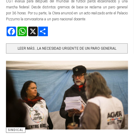
CGT evalúa para después del mundial de fútbol paros escalonados y una
marcha federal. Desde distintos gremios de base se reclama un paro general
por 36 horas. Por su parte, la Ctera anunció en un acto realizado ante el Palacio
Pizzurno la convocatoria a un paro nacional docente.
Facebook
WhatsApp
X
Share
LEER MÁS…LA NECESIDAD URGENTE DE UN PARO GENERAL
SINDICAL