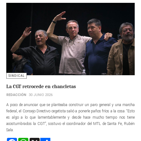
SINDICAL
La CGT retrocede en chancletas
REDACCIÓN
30 JUNIO 2026
A poco de anunciar que se planteaba construir un paro general y una marcha
federal, el Consejo Directivo cegetista salió a ponerle paños fríos a la cosa. “Esto
es algo a lo que lamentablemente y desde hace mucho tiempo nos tiene
acostumbrados la CGT”, sostuvo el coordinador del MTL de Santa Fe, Rubén
Sala.
Facebook
WhatsApp
X