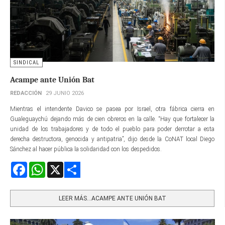
SINDICAL
Acampe ante Unión Bat
REDACCIÓN
29 JUNIO 2026
Mientras el intendente Davico se pasea por Israel, otra fábrica cierra en
Gualeguaychú dejando más de cien obreros en la calle. “Hay que fortalecer la
unidad de los trabajadores y de todo el pueblo para poder derrotar a esta
derecha destructora, genocida y antipatria”, dijo desde la CoNAT local Diego
Sánchez al hacer pública la solidaridad con los despedidos.
Facebook
WhatsApp
X
Share
LEER MÁS…ACAMPE ANTE UNIÓN BAT