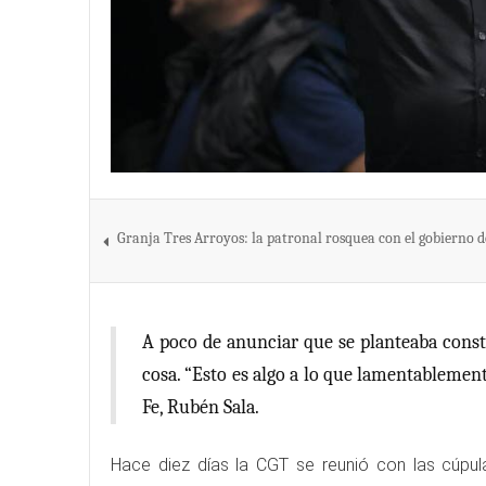
Granja Tres Arroyos: la patronal rosquea con el gobierno de
A poco de anunciar que se planteaba constr
cosa. “Esto es algo a lo que lamentableme
Fe, Rubén Sala.
Hace diez días la CGT se reunió con las cúpula