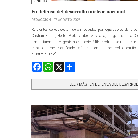
SINDICAL
En defensa del desarrollo nuclear nacional
REDACCIÓN
07 AGOSTO 2026
Referentes de ese sector fueron recibidos por legisladores de la b
Cristian Riente, Héctor Pipke y Liber Maydana, dirigentes de la 
denunciaron que el gobierno de Javier Milei profundiza un ataque
trabajo altamente calificados y “atenta contra el desarrollo científic
nuestro pueblo”.
Facebook
WhatsApp
X
Share
LEER MÁS…EN DEFENSA DEL DESARROLL