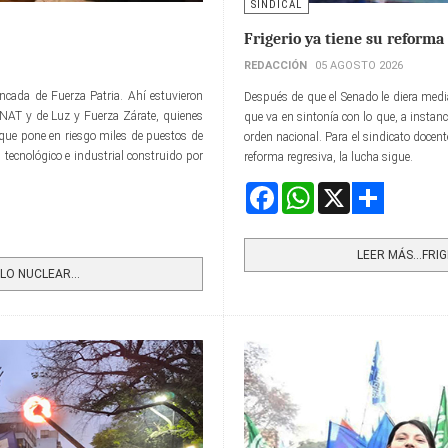
SINDICAL
Frigerio ya tiene su reforma
REDACCIÓN
05 AGOSTO 2026
ancada de Fuerza Patria. Ahí estuvieron
Después de que el Senado le diera media
CoNAT y de Luz y Fuerza Zárate, quienes
que va en sintonía con lo que, a instanc
 que pone en riesgo miles de puestos de
orden nacional. Para el sindicato docent
o, tecnológico e industrial construido por
reforma regresiva, la lucha sigue.
Facebook
WhatsApp
X
Share
LEER MÁS…FRIG
O NUCLEAR...