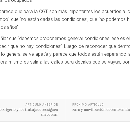
a los ocupados”.
parece que para la CGT son más importantes los acuerdos a los
mpo’, que ‘no están dadas las condiciones’, que ‘no podemos h
ios años”.
 señlar que “debemos proponernos generar condiciones: ese es el 
 decir que no hay condiciones”. Luego de reconocer que dentr
lo general se ve apatía y parece que todos están esperando l
hora mismo es salir a las calles para decirles que se vayan,
ARTÍCULO ANTERIOR
PRÓXIMO ARTÍCULO
 Frigerio y los trabajadores siguen
Paro y movilización docente en En
sin cobrar