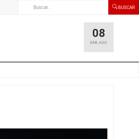
BUSCAR
08
SÁB
,
AGO