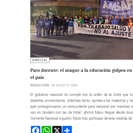
SINDICAL
Paro docente: el ataque a la educación golpea en 
el país
REDACCIÓN
04 AGOSTO 2026
El gobierno nacional no cumple con la orden de la Corte que lo 
docentes universitarios. Mientras tanto, aprieta a los maestros y 
ayer protagonizaron un contundente paro nacional con marchas en 
van en tándem con las de Milei”, afirmó Maru Regué desde Asoci
Corriente Nacional Agustín Tosco tras participar de esta medida de 
Facebook
WhatsApp
X