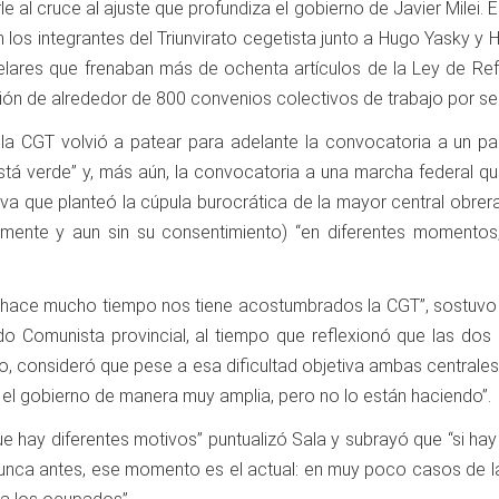
le al cruce al ajuste que profundiza el gobierno de Javier Milei. 
on los integrantes del Triunvirato cegetista junto a Hugo Yasky
lares que frenaban más de ochenta artículos de la Ley de Refor
isión de alrededor de 800 convenios colectivos de trabajo por s
la CGT volvió a patear para adelante la convocatoria a un paro
stá verde” y, más aún, la convocatoria a una marcha federal qu
iva que planteó la cúpula burocrática de la mayor central obrera
mente y aun sin su consentimiento) “en diferentes momentos,
 hace mucho tiempo nos tiene acostumbrados la CGT”, sostuvo 
ido Comunista provincial, al tiempo que reflexionó que las do
o, consideró que pese a esa dificultad objetiva ambas centrales 
l gobierno de manera muy amplia, pero no lo están haciendo”.
 hay diferentes motivos” puntualizó Sala y subrayó que “si ha
nunca antes, ese momento es el actual: en muy poco casos de la