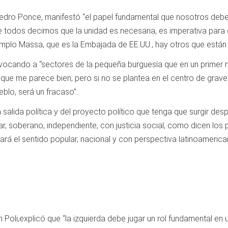
 Pedro Ponce, manifestó “el papel fundamental que nosotros debem
todos decimos que la unidad es necesaria, es imperativa para g
plo Massa, que es la Embajada de EE.UU., hay otros que están 
nvocando a “sectores de la pequeña burguesía que en un primer
que me parece bien, pero si no se plantea en el centro de gra
eblo, será un fracaso”.
salida política y del proyecto político que tenga que surgir de
, soberano, independiente, con justicia social, como dicen los 
dará el sentido popular, nacional y con perspectiva latinoamerica
n Poli,explicó que “la izquierda debe jugar un rol fundamental en 