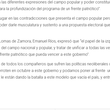
n las diferentes expresiones del campo popular y poder constituir
ra la profundización del programa de un frente patriótico”.
jugar en las contradicciones que presenta el campo popular per
y poder darle musculatura y sustento a una propuesta electoral qu
 Lomas de Zamora, Emanuel Ríos, expresó que “el papel de la izq
o del campo nacional y popular, y tratar de unificar a todas las 
 frente patriótico que pueda vencer a este gobierno”.
de todos los compañeros que sufren las políticas neoliberales d
rroten en octubre a este gobierno y podamos poner al frente un
e le están dando la batalla a este modelo que vacía el país, y e