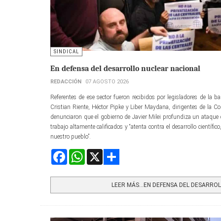
SINDICAL
En defensa del desarrollo nuclear nacional
REDACCIÓN
07 AGOSTO 2026
Referentes de ese sector fueron recibidos por legisladores de la b
Cristian Riente, Héctor Pipke y Liber Maydana, dirigentes de la 
denunciaron que el gobierno de Javier Milei profundiza un ataque
trabajo altamente calificados y “atenta contra el desarrollo científic
nuestro pueblo”.
Facebook
WhatsApp
X
Share
LEER MÁS…EN DEFENSA DEL DESARROLL