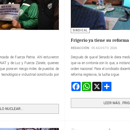
SINDICAL
Frigerio ya tiene su reforma
REDACCIÓN
05 AGOSTO 2026
ancada de Fuerza Patria. Ahí estuvieron
Después de que el Senado le diera media
CoNAT y de Luz y Fuerza Zárate, quienes
que va en sintonía con lo que, a instanc
 que pone en riesgo miles de puestos de
orden nacional. Para el sindicato docent
o, tecnológico e industrial construido por
reforma regresiva, la lucha sigue.
Facebook
WhatsApp
X
Share
LEER MÁS…FRIG
O NUCLEAR...