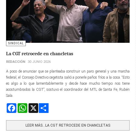
SINDICAL
La CGT retrocede en chancletas
REDACCIÓN
30 JUNIO 2026
A poco de anunciar que se planteaba construir un paro general y una marcha
federal, el Consejo Directivo cegetista salió a ponerle paños fríos a la cosa. “Esto
es algo a lo que lamentablemente y desde hace mucho tiempo nos tiene
acostumbrados la CGT”, sostuvo el coordinador del MTL de Santa Fe, Rubén
Sala.
Facebook
WhatsApp
X
Share
LEER MÁS…LA CGT RETROCEDE EN CHANCLETAS