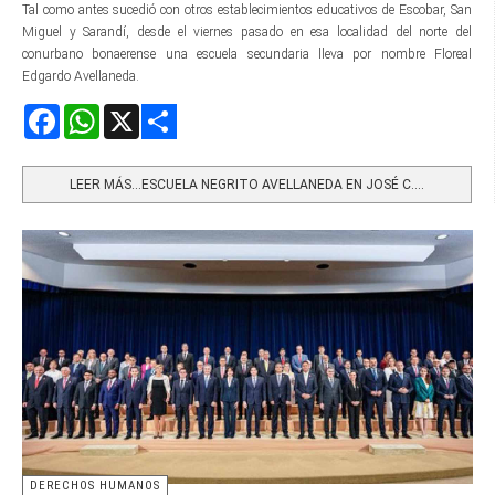
Tal como antes sucedió con otros establecimientos educativos de Escobar, San
Miguel y Sarandí, desde el viernes pasado en esa localidad del norte del
conurbano bonaerense una escuela secundaria lleva por nombre Floreal
Edgardo Avellaneda.
Facebook
WhatsApp
X
Share
LEER MÁS…ESCUELA NEGRITO AVELLANEDA EN JOSÉ C....
DERECHOS HUMANOS