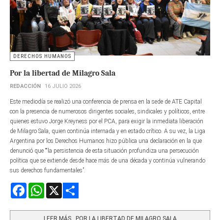
DERECHOS HUMANOS
Por la libertad de Milagro Sala
REDACCIÓN
16 JULIO 2026
Este mediodía se realizó una conferencia de prensa en la sede de ATE Capital
con la presencia de numerosos dirigentes sociales, sindicales y políticos, entre
quienes estuvo Jorge Kreyness por el PCA, para exigir la inmediata liberación
de Milagro Sala, quien continúa internada y en estado crítico. A su vez, la Liga
Argentina por los Derechos Humanos hizo pública una declaración en la que
denunció que ““la persistencia de esta situación profundiza una persecución
política que se extiende desde hace más de una década y continúa vulnerando
sus derechos fundamentales”.
Facebook
WhatsApp
X
Share
LEER MÁS…POR LA LIBERTAD DE MILAGRO SALA