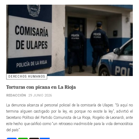
DERECHOS HUMANOS
Torturas con picana en La Rioja
REDACCIÓN
29 JUNIO 2026
La denuncia alcanza al personal policial de la comisaría de Ulapes. “Si aquí no
termina alguien castigado por la ley, es porque no existe la ley”, advirtió el
Secretario Político del Partido Comunista de La Rioja, Rogelio de Leonardi, ante
este hecho que calificó como “un retroceso inadmisible para la vida democrática
del país”.