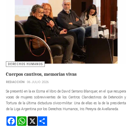
DERECHOS HUMANOS
Cuerpos cautivos, memorias vivas
REDACCIÓN
06 JULIO 2026
Se presentó en la ex Esma el libro de David Serrano Blanquer, en el que recupera
voces de mujeres sobrevivientes de los Centros Clandestinos de Detención y
Tortura de la última dictadura cívico-militar. Una de ellas es la de la presidenta
de la Liga Argentina por los Derechos Humanos, Iris Pereyra de Avellaneda.
Facebook
WhatsApp
X
Share