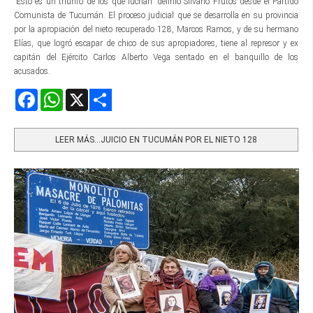
“Esto es un triunfo de los que luchan” definió Silvano Frutos desde el Partido
Comunista de Tucumán. El proceso judicial que se desarrolla en su provincia
por la apropiación del nieto recuperado 128, Marcos Ramos, y de su hermano
Elías, que logró escapar de chico de sus apropiadores, tiene al represor y ex
capitán del Ejército Carlos Alberto Vega sentado en el banquillo de los
acusados.
Facebook
WhatsApp
X
Share
LEER MÁS…JUICIO EN TUCUMÁN POR EL NIETO 128