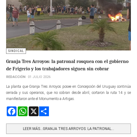
SINDICAL
Granja Tres Arroyos: la patronal rosquea con el gobierno
de Frigerio y los trabajadores siguen sin cobrar
REDACCIÓN
01 JULIO 2026
La planta que Granja Tres Arroyos posee en Concepción del Uruguay continúa
cerrada y sus operarios, que no cobran desde abril, cortaron la ruta 14 y se
manifestaron ante el Monumento a Artigas.
Facebook
WhatsApp
X
Share
LEER MÁS…GRANJA TRES ARROYOS: LA PATRONAL...