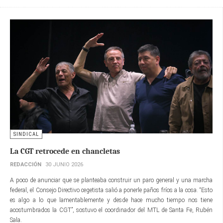
SINDICAL
La CGT retrocede en chancletas
REDACCIÓN
30 JUNIO 2026
A poco de anunciar que se planteaba construir un paro general y una marcha
federal, el Consejo Directivo cegetista salió a ponerle paños fríos a la cosa. “Esto
es algo a lo que lamentablemente y desde hace mucho tiempo nos tiene
acostumbrados la CGT”, sostuvo el coordinador del MTL de Santa Fe, Rubén
Sala.