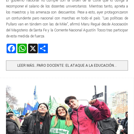
El gobierno nacional no cumple con la orden de la Corte que lo obliga a
recomponer el salario de los docentes universitarios. Mientras tanto, aprieta a
los maestros y los amenaza con descuentos. Pese a esto, ayer protagonizaron
un contundente paro nacional con marchas en todo el país. “Las políticas de
Pullaro van en tándem con las de Milei”, afirmó Maru Regué desde Asociación
del Magisterio de Santa Fe y la Corriente Nacional Agustín Tosco tras participar
de esta medida de fuerza.
Facebook
WhatsApp
X
Share
LEER MÁS…PARO DOCENTE: EL ATAQUE A LA EDUCACIÓN...