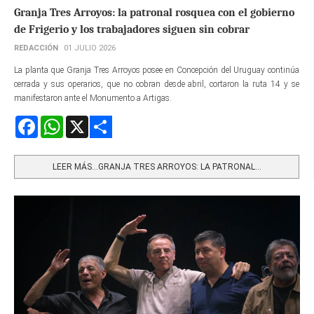
Granja Tres Arroyos: la patronal rosquea con el gobierno
de Frigerio y los trabajadores siguen sin cobrar
REDACCIÓN
01 JULIO 2026
La planta que Granja Tres Arroyos posee en Concepción del Uruguay continúa
cerrada y sus operarios, que no cobran desde abril, cortaron la ruta 14 y se
manifestaron ante el Monumento a Artigas.
Facebook
WhatsApp
X
Share
LEER MÁS…GRANJA TRES ARROYOS: LA PATRONAL...