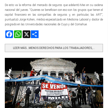
De esto va la reforma del mercado de seguros que adelantó Miei en su cadena
nacional del jueves. “Quienes se benefician con eso son los grupos que tienen el
capital financiero en las compañías de seguros y, en particular, las ART”,
puntualizó Jorge Kohen, médico especializado en Medicina Laboral y doctor de
posgrado en las Universidades nacionales de Cuyo y del Comahue.
Facebook
WhatsApp
X
Share
LEER MÁS…MENOS DERECHOS PARA LOS TRABAJADORES,...