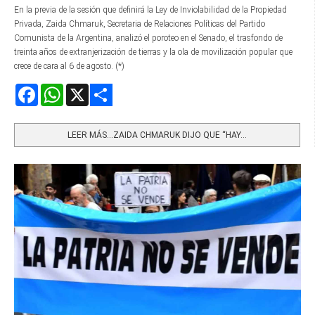
En la previa de la sesión que definirá la Ley de Inviolabilidad de la Propiedad
Privada, Zaida Chmaruk, Secretaria de Relaciones Políticas del Partido
Comunista de la Argentina, analizó el poroteo en el Senado, el trasfondo de
treinta años de extranjerización de tierras y la ola de movilización popular que
crece de cara al 6 de agosto. (*)
Facebook
WhatsApp
X
Share
LEER MÁS…ZAIDA CHMARUK DIJO QUE “HAY...