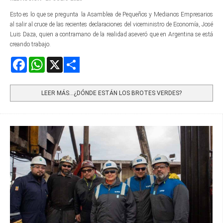
Esto es lo que se pregunta la Asamblea de Pequeños y Medianos Empresarios
al salir al cruce de las recientes declaraciones del viceministro de Economía, José
Luis Daza, quien a contramano de la realidad aseveró que en Argentina se está
creando trabajo.
Facebook
WhatsApp
X
Share
LEER MÁS…¿DÓNDE ESTÁN LOS BROTES VERDES?