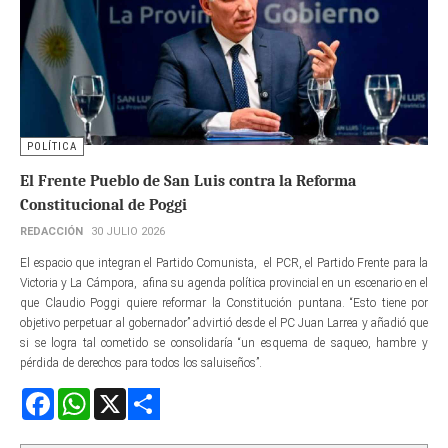
POLÍTICA
El Frente Pueblo de San Luis contra la Reforma
Constitucional de Poggi
REDACCIÓN
30 JULIO 2026
El espacio que integran el Partido Comunista, el PCR, el Partido Frente para la
Victoria y La Cámpora, afina su agenda política provincial en un escenario en el
que Claudio Poggi quiere reformar la Constitución puntana. “Esto tiene por
objetivo perpetuar al gobernador” advirtió desde el PC Juan Larrea y añadió que
si se logra tal cometido se consolidaría “un esquema de saqueo, hambre y
pérdida de derechos para todos los saluiseños”.
Facebook
WhatsApp
X
Share