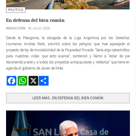
POLÍTICA
En defensa del bien común
REDACCIÓN
30 JULIO 2026
Desde la Patagonia, la abogada de la Liga Argentina por los Derechos
Humanos Andrea Reile, advirtió sobre los peligros que trae aparejado el
proyecto de ley de Inviolabilidad de la Propiedad Privada. “Sería algo catastrófico
para nuestras vidas que esto avance”, sentenció y llamó a “estar de pie
resistiendo a este y a todos los proyectos antipopulares y nefastos” que tiene en
agenda el gobierno de Javier de Milei.
Facebook
WhatsApp
X
Share
LEER MÁS…EN DEFENSA DEL BIEN COMÚN