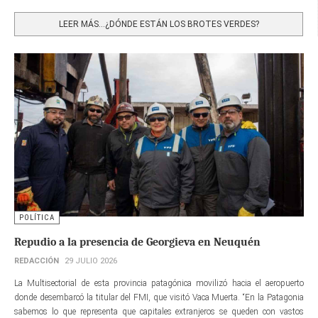
Share
LEER MÁS…¿DÓNDE ESTÁN LOS BROTES VERDES?
POLÍTICA
Repudio a la presencia de Georgieva en Neuquén
REDACCIÓN
29 JULIO 2026
La Multisectorial de esta provincia patagónica movilizó hacia el aeropuerto
donde desembarcó la titular del FMI, que visitó Vaca Muerta. “En la Patagonia
sabemos lo que representa que capitales extranjeros se queden con vastos