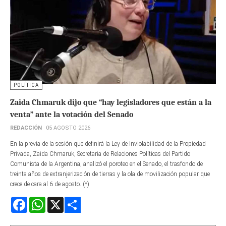
POLÍTICA
Zaida Chmaruk dijo que “hay legisladores que están a la
venta” ante la votación del Senado
REDACCIÓN
05 AGOSTO 2026
En la previa de la sesión que definirá la Ley de Inviolabilidad de la Propiedad
Privada, Zaida Chmaruk, Secretaria de Relaciones Políticas del Partido
Comunista de la Argentina, analizó el poroteo en el Senado, el trasfondo de
treinta años de extranjerización de tierras y la ola de movilización popular que
crece de cara al 6 de agosto. (*)
Facebook
WhatsApp
X
Share