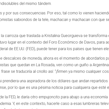
indisolubles del mismo tándem.
es y por sus consecuencias. Por eso, tal como lo vienen hacien
omistas sabiondos de la tele, machacan y machacan con que se 
 carroza que traslada a Kristalina Gueorguieva se transforma en
e tuvo lugar en el contexto del Foro Económico de Davos, para a
Federal de EE.UU. (FED), puede tener para los países que tienen 
tiene descalces de moneda, ahora es el momento de abordarlos pa
istas que quedan en La Rosada, ven como un guiño a Argentina q
 frase se traduciría al criollo así: “¡firmen ya mismo cualquier c
i prendiera una aspiradora de los dólares que andan repartidos p
dense, por lo que es una pésima noticia para cualquiera que es
 de la FED, le daría otro empujoncito para abajo a una economí
demia. Y, en este contexto, hacerle caso a esas lumbreras televi