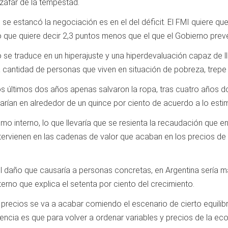
zafar de la tempestad.
ue se estancó la negociación es en el del déficit. El FMI quiere q
lo que quiere decir 2,3 puntos menos que el que el Gobierno pre
to se traduce en un hiperajuste y una hiperdevaluación capaz de l
 cantidad de personas que viven en situación de pobreza, trepe 
los últimos dos años apenas salvaron la ropa, tras cuatro años
arían en alrededor de un quince por ciento de acuerdo a lo esti
umo interno, lo que llevaría que se resienta la recaudación que
ntervienen en las cadenas de valor que acaban en los precios de
el daño que causaría a personas concretas, en Argentina sería mat
erno que explica el setenta por ciento del crecimiento.
 de precios se va a acabar comiendo el escenario de cierto equil
encia es que para volver a ordenar variables y precios de la eco