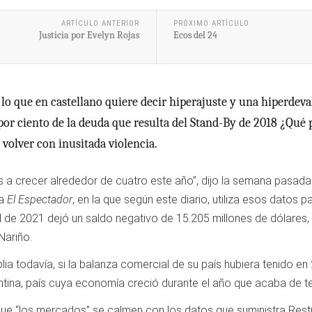
ARTÍCULO ANTERIOR
PRÓXIMO ARTÍCULO
Justicia por Evelyn Rojas
Ecos del 24
 lo que en castellano quiere decir hiperajuste y una hiperdeva
por ciento de la deuda que resulta del Stand-By de 2018 ¿Qué pa
volver con inusitada violencia.
 a crecer alrededor de cuatro este año”, dijo la semana pasada
 a
El Espectador
, en la que según este diario, utiliza esos datos 
l de 2021 dejó un saldo negativo de 15.205 millones de dólares, e
Nariño.
ia todavía, si la balanza comercial de su país hubiera tenido en
tina, país cuya economía creció durante el año que acaba de ter
 que “los mercados” se calmen con los datos que suministra Restr