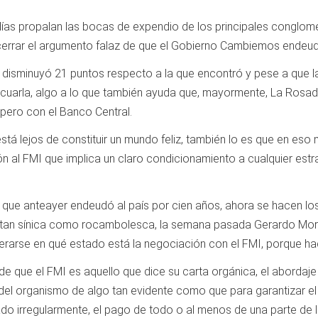
s días propalan las bocas de expendio de los principales congl
cerrar el argumento falaz de que el Gobierno Cambiemos endeud
a disminuyó 21 puntos respecto a la que encontró y pese a que la
 licuarla, algo a lo que también ayuda que, mayormente, La Ro
 pero con el Banco Central.
tá lejos de constituir un mundo feliz, también lo es que en eso 
n al FMI que implica un claro condicionamiento a cualquier estr
 que anteayer endeudó al país por cien años, ahora se hacen los
 tan sínica como rocambolesca, la semana pasada Gerardo Moral
erarse en qué estado está la negociación con el FMI, porque hace
 que el FMI es aquello que dice su carta orgánica, el abordaje 
 del organismo de algo tan evidente como que para garantizar el
ado irregularmente, el pago de todo o al menos de una parte de