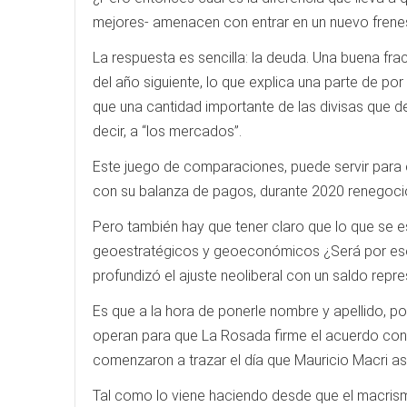
mejores- amenacen con entrar en un nuevo frenes
La respuesta es sencilla: la deuda. Una buena fr
del año siguiente, lo que explica una parte de por
que una cantidad importante de las divisas que de
decir, a “los mercados”.
Este juego de comparaciones, puede servir para e
con su balanza de pagos, durante 2020 renegoció
Pero también hay que tener claro que lo que se e
geoestratégicos y geoeconómicos ¿Será por eso 
profundizó el ajuste neoliberal con un saldo re
Es que a la hora de ponerle nombre y apellido, p
operan para que La Rosada firme el acuerdo con e
comenzaron a trazar el día que Mauricio Macri as
Tal como lo viene haciendo desde que el macrism