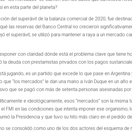
í en esta parte del planeta?
acción del superávit de la balanza comercial de 2020, fue destin
 qué las reservas del Banco Central no crecieron significativamen
jó el superávit, se utilizó para mantener a raya a un mercado c
xponer con claridad dónde está el problema clave que tiene hoy
 la deuda con prestamistas privados con los pagos sustanciale
stá jugando, es un partido que excede lo que pase en Argentina
que “los mercados” le dan una mano a Iván Duque en un año el
presivo que se pagó con más de setenta personas asesinadas por
olíticamente e ideológicamente, esos “mercados” son la misma ta
l FMI en las condiciones que intenta imponer ese organismo, lo 
umió la Presidencia y que tuvo su hito más claro en el pedido d
o se consolidó como uno de los dos actores del esquema de repr