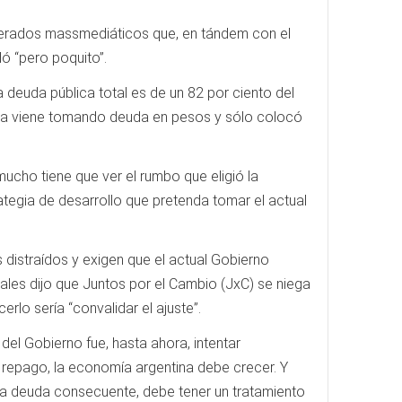
omerados massmediáticos que, en tándem con el
ó “pero poquito”.
 deuda pública total es de un 82 por ciento del
sada viene tomando deuda en pesos y sólo colocó
mucho tiene que ver el rumbo que eligió la
ategia de desarrollo que pretenda tomar el actual
 distraídos y exigen que el actual Gobierno
es dijo que Juntos por el Cambio (JxC) se niega
rlo sería “convalidar el ajuste”.
del Gobierno fue, hasta ahora, intentar
 repago, la economía argentina debe crecer. Y
 la deuda consecuente, debe tener un tratamiento