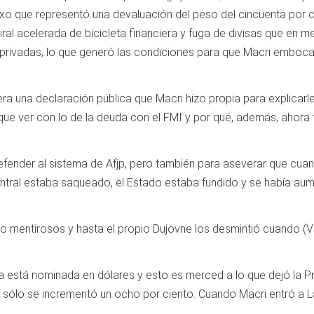
odoxo que representó una devaluación del peso del cincuenta por
iral acelerada de bicicleta financiera y fuga de divisas que en m
 privadas, lo que generó las condiciones para que Macri emboca
a una declaración pública que Macri hizo propia para explicarle a
 que ver con lo de la deuda con el FMI y por qué, además, ahora 
efender al sistema de Afjp, pero también para aseverar que cua
tral estaba saqueado, el Estado estaba fundido y se había aume
 mentirosos y hasta el propio Dujovne los desmintió cuando (
ica está nominada en dólares y esto es merced a lo que dejó la 
sólo se incrementó un ocho por ciento. Cuando Macri entró a La 