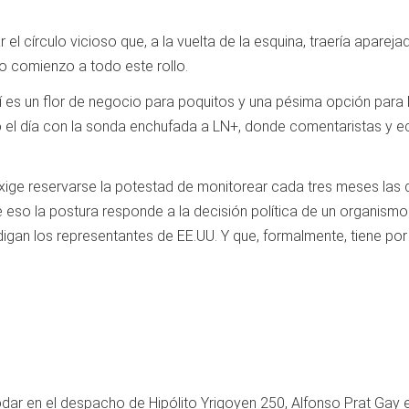
l círculo vicioso que, a la vuelta de la esquina, traería apareja
io comienzo a todo este rollo.
sí es un flor de negocio para poquitos y una pésima opción para l
odo el día con la sonda enchufada a LN+, donde comentaristas 
exige reservarse la potestad de monitorear cada tres meses las
 eso la postura responde a la decisión política de un organismo 
igan los representantes de EE.UU. Y que, formalmente, tiene por f
 en el despacho de Hipólito Yrigoyen 250, Alfonso Prat Gay eje