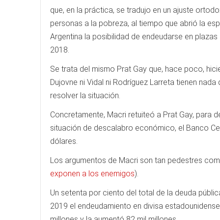
que, en la práctica, se tradujo en un ajuste ort
personas a la pobreza, al tiempo que abrió la esp
Argentina la posibilidad de endeudarse en plazas
2018.
Se trata del mismo Prat Gay que, hace poco, hicier
Dujovne ni Vidal ni Rodríguez Larreta tienen nada
resolver la situación.
Concretamente, Macri retuiteó a Prat Gay, para d
situación de descalabro económico, el Banco Cen
dólares.
Los argumentos de Macri son tan pedestres como
exponen a los enemigos
).
Un setenta por ciento del total de la deuda públ
2019 el endeudamiento en divisa estadounidense 
millones y la aumentó 82 mil millones.