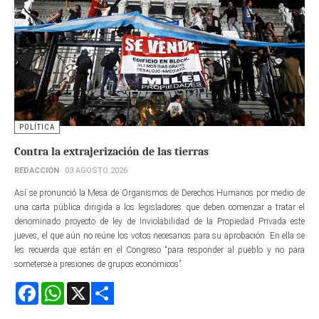
POLÍTICA
Contra la extrajerización de las tierras
REDACCIÓN
03 AGOSTO 2026
Así se pronunció la Mesa de Organismos de Derechos Humanos por medio de
una carta pública dirigida a los legisladores que deben comenzar a tratar el
denominado proyecto de ley de Inviolabilidad de la Propiedad Privada este
jueves, el que aún no reúne los votos necesarios para su aprobación. En ella se
les recuerda que están en el Congreso “para responder al pueblo y no para
someterse a presiones de grupos económicos”.
Facebook
WhatsApp
X
Share