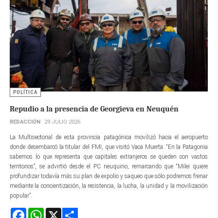
POLÍTICA
Repudio a la presencia de Georgieva en Neuquén
REDACCIÓN
29 JULIO 2026
La Multisectorial de esta provincia patagónica movilizó hacia el aeropuerto
donde desembarcó la titular del FMI, que visitó Vaca Muerta. “En la Patagonia
sabemos lo que representa que capitales extranjeros se queden con vastos
territorios”, se advirtió desde el PC neuquino, remarcando que “Milei quiere
profundizar todavía más su plan de expolio y saqueo que sólo podremos frenar
mediante la concientización, la resistencia, la lucha, la unidad y la movilización
popular”.
Facebook
WhatsApp
X