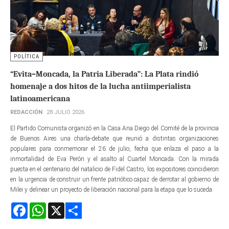
POLÍTICA
“Evita–Moncada, la Patria Liberada”: La Plata rindió
homenaje a dos hitos de la lucha antiimperialista
latinoamericana
REDACCIÓN
28 JULIO 2026
El Partido Comunista organizó en la Casa Ana Diego del Comité de la provincia
de Buenos Aires una charla-debate que reunió a distintas organizaciones
populares para conmemorar el 26 de julio, fecha que enlaza el paso a la
inmortalidad de Eva Perón y el asalto al Cuartel Moncada. Con la mirada
puesta en el centenario del natalicio de Fidel Castro, los expositores coincidieron
en la urgencia de construir un frente patriótico capaz de derrotar al gobierno de
Milei y delinear un proyecto de liberación nacional para la etapa que lo suceda.
Facebook
WhatsApp
X
Share