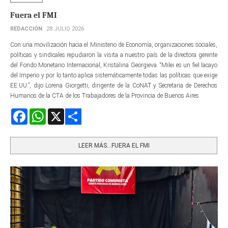
Fuera el FMI
REDACCIÓN
28 JULIO 2026
Con una movilización hacia el Ministerio de Economía, organizaciones sociales,
políticas y sindicales repudiaron la visita a nuestro país de la directora gerente​
del Fondo Monetario Internacional, Kristalina Georgieva. “Milei es un fiel lacayo
del Imperio y por lo tanto aplica sistemáticamente todas las políticas que exige
EE.UU.”, dijo Lorena Giorgetti, dirigente de la CoNAT y Secretaria de Derechos
Humanos de la CTA de los Trabajadores de la Provincia de Buenos Aires.
Facebook
WhatsApp
X
Share
LEER MÁS…FUERA EL FMI