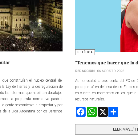
POLÍTICA
pular
“Tenemos que hacer que la d
REDACCIÓN
06 AGOSTO 2026
 que constituían el núcleo central del
Así lo recalcó la presidenta del PC de 
 la Ley de Tierras y la desregulacióin de
protagonizó en defensa de los Esteros de
o las reformas que habilitan desalojos
en cuenta en momentos en los que la P
resas, la propuesta normativa pasó a
recursos naturales.
 la gente se comienza a despertar y por
Facebook
WhatsApp
X
ta de la Liga Argentina por los Derechos
Share
LEER MÁS…“TE