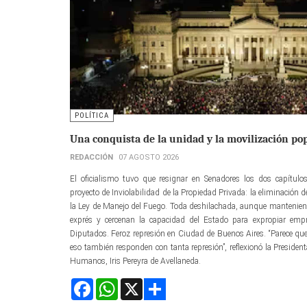
POLÍTICA
Una conquista de la unidad y la movilización po
REDACCIÓN
07 AGOSTO 2026
El oficialismo tuvo que resignar en Senadores los dos capítulos
proyecto de Inviolabilidad de la Propiedad Privada: la eliminación de
la Ley de Manejo del Fuego. Toda deshilachada, aunque manteniend
exprés y cercenan la capacidad del Estado para expropiar emp
Diputados. Feroz represión en Ciudad de Buenos Aires. “Parece que
eso también responden con tanta represión”, reflexionó la Presiden
Humanos, Iris Pereyra de Avellaneda.
Facebook
WhatsApp
X