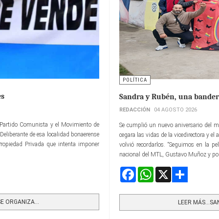
POLÍTICA
es
Sandra y Rubén, una bander
REDACCIÓN
04 AGOSTO 2026
el Partido Comunista y el Movimiento de
Se cumplió un nuevo aniversario del m
 Deliberante de esa localidad bonaerense
cegara las vidas de la vicedirectora y e
 Propiedad Privada que intenta imponer
volvió recordarlos. “Seguimos en la pe
nacional del MTL, Gustavo Muñoz y pond
Facebook
WhatsApp
X
Share
E ORGANIZA...
LEER MÁS…SAN