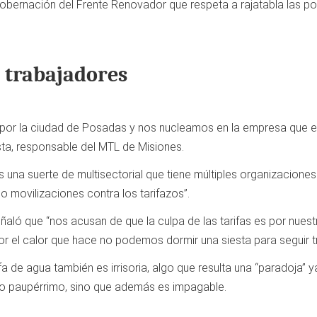
 gobernación del Frente Renovador que respeta a rajatabla las po
s trabajadores
por la ciudad de Posadas y nos nucleamos en la empresa que es
sta, responsable del MTL de Misiones.
 una suerte de multisectorial que tiene múltiples organizaciones 
 movilizaciones contra los tarifazos”.
señaló que “nos acusan de que la culpa de las tarifas es por nue
or el calor que hace no podemos dormir una siesta para seguir t
ifa de agua también es irrisoria, algo que resulta una “paradoja”
cio paupérrimo, sino que además es impagable.