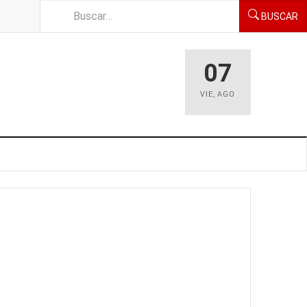
BUSCAR
07
VIE
,
AGO