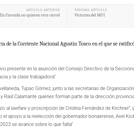
ARTÍCULO ANTERIOR
PRÓXIMO ARTÍCULO
En Coronda no quieren otra cárcel
Victorias del MUI
ia de la Corriente Nacional Agustín Tosco en el que se ratificó
vo presente en la asunción del Consejo Directivo de la Seccional 
cia y la clase trabajadora”.
A Avellaneda, Tupac Gómez, junto a las secretarias de Organizació
 Raúl Calamante quienes forman parte de la dirección provincial
hazo al lawfare y proscripción de Cristina Fernández de Kirchner”,
co el apoyo a la reelección del gobernador bonaerense, Axel Kicil
l 2023 se avance sobre lo que falta”.