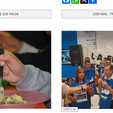
Share
E QUE VALGA
LEER MÁS…TRI
SINDICAL