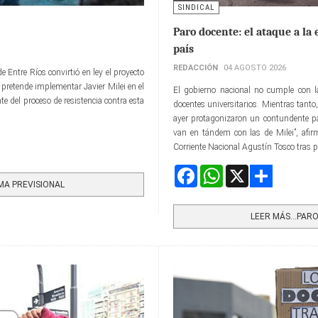
SINDICAL
Paro docente: el ataque a la 
país
REDACCIÓN
04 AGOSTO 2026
 Entre Ríos convirtió en ley el proyecto
 pretende implementar Javier Milei en el
El gobierno nacional no cumple con la
te del proceso de resistencia contra esta
docentes universitarios. Mientras tanto
ayer protagonizaron un contundente par
van en tándem con las de Milei”, afi
Corriente Nacional Agustín Tosco tras p
Facebook
WhatsApp
X
MA PREVISIONAL
Share
LEER MÁS…PARO 