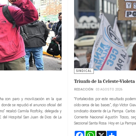
SINDICAL
Triunfo de la Celeste-Violeta
REDACCIÓN
03 AGOSTO 2026
cha con paro y movilización en la que
“Fortalecidos por este resultado podem
donde se repudió el anuncio oficial del
oído cerca de las bases”, dijo Víctor Gi
ísmo” recalcó Camila Rcofsky, delegada y
sindicato docente de La Pampa. Carlos 
TE del Hospital San Juan de Dios de La
Corriente Nacional Agustín Tosco, s
Seccional Santa Rosa. Hoy en La Pampa, 
Facebook
WhatsApp
X