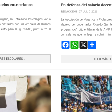
cuelas entrerrianas
En defensa del salario docen
REDACCIÓN
27 JULIO 2026
igerio, en Entre Ríos los colegios van a
La Asociación de Maestros y Profesore
ministrados por una empresa de Buenos
decreto del gobernador Ricardo Quinte
o esto para la gurisada”, puntualizó el
progresivos”, dijo el titular de la AMP
con salarios que no llegan a cubrir mín
Facebook
WhatsApp
X
Share
ES ESCOLARES...
LEER MÁS…EN