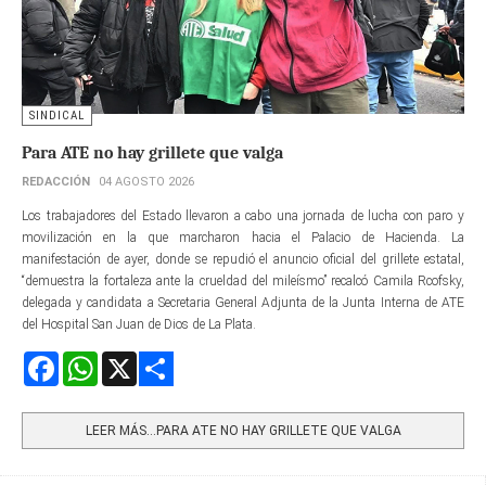
SINDICAL
Para ATE no hay grillete que valga
REDACCIÓN
04 AGOSTO 2026
Los trabajadores del Estado llevaron a cabo una jornada de lucha con paro y
movilización en la que marcharon hacia el Palacio de Hacienda. La
manifestación de ayer, donde se repudió el anuncio oficial del grillete estatal,
“demuestra la fortaleza ante la crueldad del mileísmo” recalcó Camila Rcofsky,
delegada y candidata a Secretaria General Adjunta de la Junta Interna de ATE
del Hospital San Juan de Dios de La Plata.
Facebook
WhatsApp
X
Share
LEER MÁS…PARA ATE NO HAY GRILLETE QUE VALGA