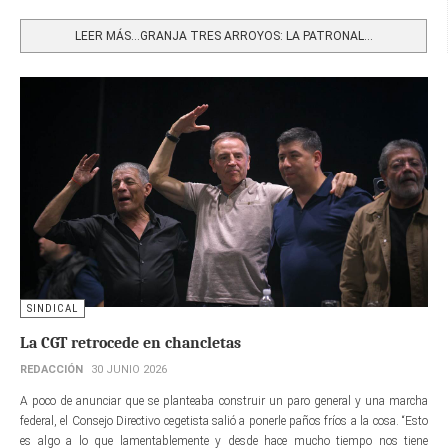
Share
LEER MÁS…GRANJA TRES ARROYOS: LA PATRONAL...
SINDICAL
La CGT retrocede en chancletas
REDACCIÓN
30 JUNIO 2026
A poco de anunciar que se planteaba construir un paro general y una marcha
federal, el Consejo Directivo cegetista salió a ponerle paños fríos a la cosa. “Esto
es algo a lo que lamentablemente y desde hace mucho tiempo nos tiene