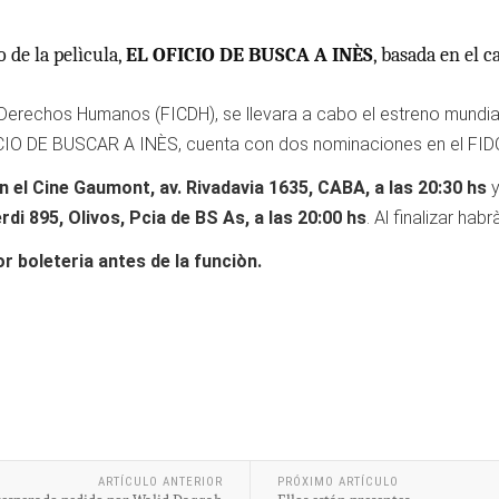
o de la pelìcula,
EL OFICIO DE BUSCA A INÈS
, basada en el c
 Derechos Humanos (FICDH), se llevara a cabo el estreno mundial 
FICIO DE BUSCAR A INÈS, cuenta con dos nominaciones en el FID
en el Cine Gaumont, av. Rivadavia 1635, CABA, a las 20:30 hs
y
di 895, Olivos, Pcia de BS As, a las 20:00 hs
. Al finalizar ha
or boleteria antes de la funciòn.
ARTÍCULO ANTERIOR
PRÓXIMO ARTÍCULO