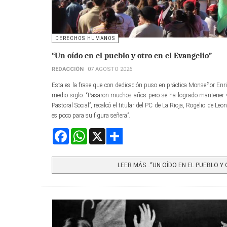
DERECHOS HUMANOS
“Un oído en el pueblo y otro en el Evangelio”
REDACCIÓN
07 AGOSTO 2026
Esta es la frase que con dedicación puso en práctica Monseñor Enri
medio siglo. “Pasaron muchos años pero se ha logrado mantener v
Pastoral Social”, recalcó el titular del PC de La Rioja, Rogelio de L
es poco para su figura señera”.
Facebook
WhatsApp
X
Share
LEER MÁS…“UN OÍDO EN EL PUEBLO Y O