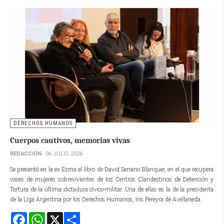
DERECHOS HUMANOS
Cuerpos cautivos, memorias vivas
REDACCIÓN
06 JULIO 2026
Se presentó en la ex Esma el libro de David Serrano Blanquer, en el que recupera
voces de mujeres sobrevivientes de los Centros Clandestinos de Detención y
Tortura de la última dictadura cívico-militar. Una de ellas es la de la presidenta
de la Liga Argentina por los Derechos Humanos, Iris Pereyra de Avellaneda.
Facebook
WhatsApp
X