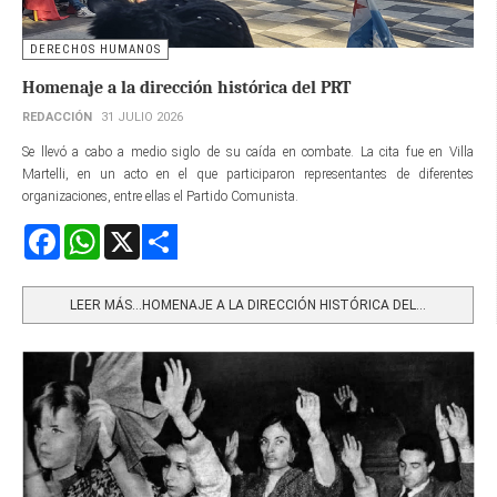
DERECHOS HUMANOS
Homenaje a la dirección histórica del PRT
REDACCIÓN
31 JULIO 2026
Se llevó a cabo a medio siglo de su caída en combate. La cita fue en Villa
Martelli, en un acto en el que participaron representantes de diferentes
organizaciones, entre ellas el Partido Comunista.
Facebook
WhatsApp
X
Share
LEER MÁS…HOMENAJE A LA DIRECCIÓN HISTÓRICA DEL...