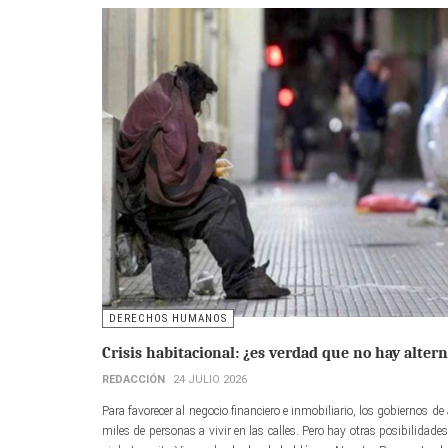
DERECHOS HUMANOS
Crisis habitacional: ¿es verdad que no hay altern
REDACCIÓN
24 JULIO 2026
Para favorecer al negocio financiero e inmobiliario, los gobiernos d
miles de personas a vivir en las calles. Pero hay otras posibilidad