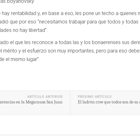
ucas Boyanovsky.
hay rentabilidad y, en base a eso, les pone un techo a quienes
ñadió que por eso “necesitamos trabajar para que todos y toda
dades no hay libertad”.
stado el que les reconoce a todas las y los bonaerenses sus der
“el mérito y el esfuerzo son muy importantes, pero para eso deb
 el mismo lugar”.
ARTÍCULO ANTERIOR
PRÓXIMO ARTÍCULO
entencias en la Megacausa San Juan
El ladrón cree que todos son de su