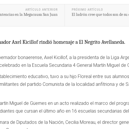
ARTÍCULO ANTERIOR
PRÓXIMO ARTÍCULO
entencias en la Megacausa San Juan
El ladrón cree que todos son de su
rnador Axel Kicillof rindió homenaje a El Negrito Avellaneda.
bernador bonaerense, Axel Kicillof, a la presidenta de la Liga Ar
celebrado en la Escuela Secundaria 4 General Martín Miguel de 
stablecimiento educativo, tuvo a su hijo Floreal entre sus alumno
itantes del partido Comunista de la localidad anfitriona y de Sa
rtín Miguel de Güemes en un acto realizado el marco del prog
antes que cursan el último año en 16 escuelas secundarias del
ra de Diputados de la Nación, Cecilia Moreau, el director general