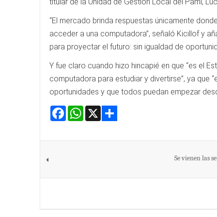
titular de la Unidad de Gestión Local del Pami, L
“El mercado brinda respuestas únicamente donde 
acceder a una computadora”, señaló Kicillof y a
para proyectar el futuro: sin igualdad de oportuni
Y fue claro cuando hizo hincapié en que “es el E
computadora para estudiar y divertirse”, ya que 
oportunidades y que todos puedan empezar desde
Facebook
WhatsApp
X
Share
Se vienen las s