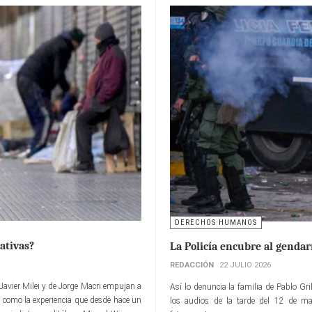
DERECHOS HUMANOS
ativas?
La Policía encubre al genda
REDACCIÓN
22 JULIO 2026
e Javier Milei y de Jorge Macri empujan a
Así lo denuncia la familia de Pablo Grill
es como la experiencia que desde hace un
los audios de la tarde del 12 de m