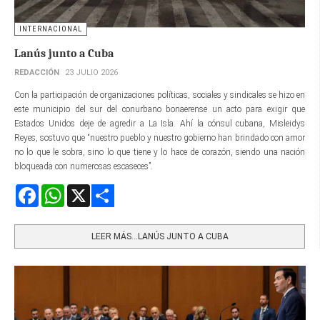
INTERNACIONAL
Lanús junto a Cuba
REDACCIÓN
23 JULIO 2026
Con la participación de organizaciones políticas, sociales y sindicales se hizo en
este municipio del sur del conurbano bonaerense un acto para exigir que
Estados Unidos deje de agredir a La Isla. Ahí la cónsul cubana, Misleidys
Reyes, sostuvo que “nuestro pueblo y nuestro gobierno han brindado con amor
no lo que le sobra, sino lo que tiene y lo hace de corazón, siendo una nación
bloqueada con numerosas escaseces”.
Facebook
WhatsApp
X
Share
LEER MÁS…LANÚS JUNTO A CUBA