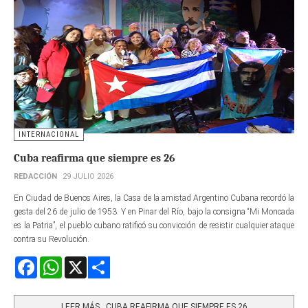
INTERNACIONAL
Cuba reafirma que siempre es 26
REDACCIÓN
29 JULIO 2026
En Ciudad de Buenos Aires, la Casa de la amistad Argentino Cubana recordó la
gesta del 26 de julio de 1953. Y en Pinar del Río, bajo la consigna “Mi Moncada
es la Patria”, el pueblo cubano ratificó su convicción de resistir cualquier ataque
contra su Revolución.
Facebook
WhatsApp
X
Share
LEER MÁS…CUBA REAFIRMA QUE SIEMPRE ES 26