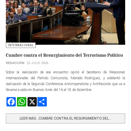
INTERNACIONAL
Cumbre contra el Resurgimiento del Terrorismo Político
REDACCIÓN
22 JULIO 2026
Sobre la realización de ese encuentro opinó el Secretario de Relaciones
Internacionales del Partido Comunista, Marcelo Rodríguez, y adelantó la
realización de la Segunda Conferencia Antiimperialista y Antifascista que va a
llevarse a cabo en Buenos Aires del 16 al 18 de diciembre.
Facebook
WhatsApp
X
Share
LEER MÁS…CUMBRE CONTRA EL RESURGIMIENTO DEL...