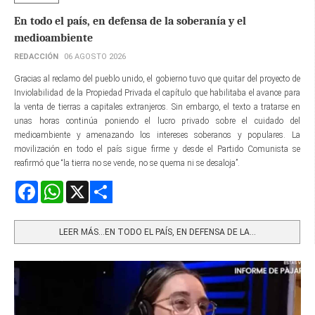
En todo el país, en defensa de la soberanía y el
medioambiente
REDACCIÓN
06 AGOSTO 2026
Gracias al reclamo del pueblo unido, el gobierno tuvo que quitar del proyecto de
Inviolabilidad de la Propiedad Privada el capítulo que habilitaba el avance para
la venta de tierras a capitales extranjeros. Sin embargo, el texto a tratarse en
unas horas continúa poniendo el lucro privado sobre el cuidado del
medioambiente y amenazando los intereses soberanos y populares. La
movilización en todo el país sigue firme y desde el Partido Comunista se
reafirmó que “la tierra no se vende, no se quema ni se desaloja”.
Facebook
WhatsApp
X
Share
LEER MÁS…EN TODO EL PAÍS, EN DEFENSA DE LA...