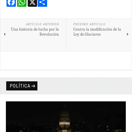
Share
ARTÍCULO ANTERIOR
PRÓXIMO ARTÍCULO
Una historia de lucha por la
Contra la modificación de la
Revolución
Ley de Glaciares
POLÍTICA