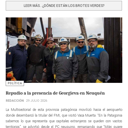
LEER MÁS…¿DÓNDE ESTÁN LOS BROTES VERDES?
POLÍTICA
Repudio a la presencia de Georgieva en Neuquén
REDACCIÓN
29 JULIO 2026
La Multisectorial de esta provincia patagónica movilizó hacia el aeropuerto
donde desembarcó la titular del FMI, que visitó Vaca Muerta. “En la Patagonia
sabemos lo que representa que capitales extranjeros se queden con vastos
territorios”, se advirtió desde el PC neuquino, remarcando que “Milei quiere