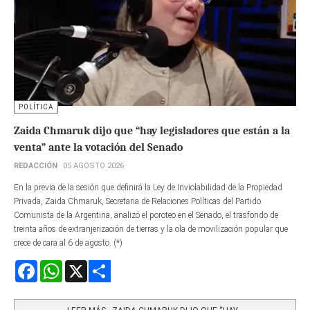
POLÍTICA
Zaida Chmaruk dijo que “hay legisladores que están a la
venta” ante la votación del Senado
REDACCIÓN
05 AGOSTO 2026
En la previa de la sesión que definirá la Ley de Inviolabilidad de la Propiedad
Privada, Zaida Chmaruk, Secretaria de Relaciones Políticas del Partido
Comunista de la Argentina, analizó el poroteo en el Senado, el trasfondo de
treinta años de extranjerización de tierras y la ola de movilización popular que
crece de cara al 6 de agosto. (*)
Facebook
WhatsApp
X
Share