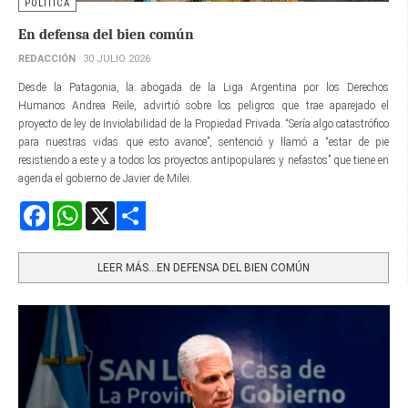
POLÍTICA
En defensa del bien común
REDACCIÓN
30 JULIO 2026
Desde la Patagonia, la abogada de la Liga Argentina por los Derechos
Humanos Andrea Reile, advirtió sobre los peligros que trae aparejado el
proyecto de ley de Inviolabilidad de la Propiedad Privada. “Sería algo catastrófico
para nuestras vidas que esto avance”, sentenció y llamó a “estar de pie
resistiendo a este y a todos los proyectos antipopulares y nefastos” que tiene en
agenda el gobierno de Javier de Milei.
Facebook
WhatsApp
X
Share
LEER MÁS…EN DEFENSA DEL BIEN COMÚN