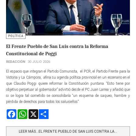
POLÍTICA
El Frente Pueblo de San Luis contra la Reforma
Constitucional de Poggi
REDACCIÓN
30 JULIO 2026
El espacio que integran el Partido Comunista, el PCR, el Partido Frente para la
Victoria y La Cámpora, afina su agenda política provincial en un escenario en el
que Claudio Poggi quiere reformar la Constitución puntana. “Esto tiene por
objetivo perpetuar al gobernador” advirtió desde el PC Juan Larrea y añadió que
si se logra tal cometido se consolidaría “un esquema de saqueo, hambre y
pérdida de derechos para todos los saluiseños”.
Facebook
WhatsApp
X
Share
LEER MÁS…EL FRENTE PUEBLO DE SAN LUIS CONTRA LA...