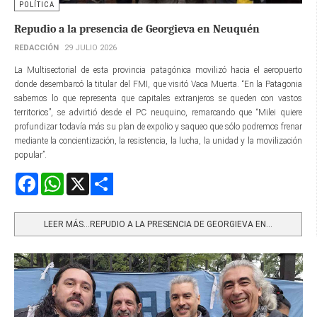
POLÍTICA
Repudio a la presencia de Georgieva en Neuquén
REDACCIÓN
29 JULIO 2026
La Multisectorial de esta provincia patagónica movilizó hacia el aeropuerto
donde desembarcó la titular del FMI, que visitó Vaca Muerta. “En la Patagonia
sabemos lo que representa que capitales extranjeros se queden con vastos
territorios”, se advirtió desde el PC neuquino, remarcando que “Milei quiere
profundizar todavía más su plan de expolio y saqueo que sólo podremos frenar
mediante la concientización, la resistencia, la lucha, la unidad y la movilización
popular”.
Facebook
WhatsApp
X
Share
LEER MÁS…REPUDIO A LA PRESENCIA DE GEORGIEVA EN...