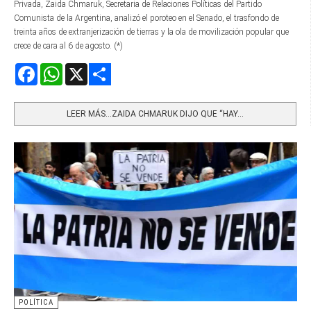
Privada, Zaida Chmaruk, Secretaria de Relaciones Políticas del Partido
Comunista de la Argentina, analizó el poroteo en el Senado, el trasfondo de
treinta años de extranjerización de tierras y la ola de movilización popular que
crece de cara al 6 de agosto. (*)
Facebook
WhatsApp
X
Share
LEER MÁS…ZAIDA CHMARUK DIJO QUE “HAY...
POLÍTICA