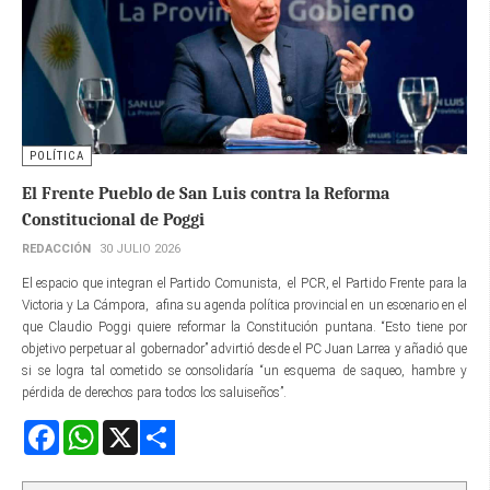
POLÍTICA
El Frente Pueblo de San Luis contra la Reforma
Constitucional de Poggi
REDACCIÓN
30 JULIO 2026
El espacio que integran el Partido Comunista, el PCR, el Partido Frente para la
Victoria y La Cámpora, afina su agenda política provincial en un escenario en el
que Claudio Poggi quiere reformar la Constitución puntana. “Esto tiene por
objetivo perpetuar al gobernador” advirtió desde el PC Juan Larrea y añadió que
si se logra tal cometido se consolidaría “un esquema de saqueo, hambre y
pérdida de derechos para todos los saluiseños”.
Facebook
WhatsApp
X
Share