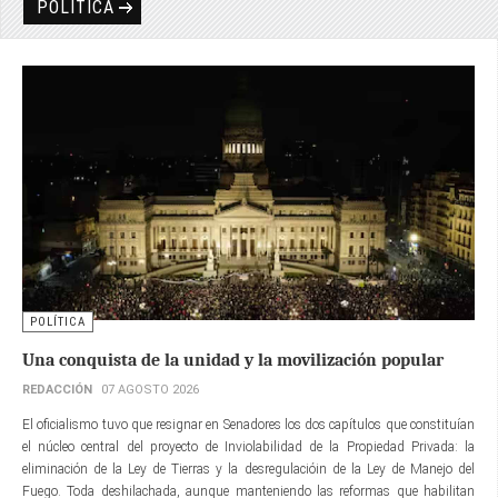
POLÍTICA
POLÍTICA
Una conquista de la unidad y la movilización popular
REDACCIÓN
07 AGOSTO 2026
El oficialismo tuvo que resignar en Senadores los dos capítulos que constituían
el núcleo central del proyecto de Inviolabilidad de la Propiedad Privada: la
eliminación de la Ley de Tierras y la desregulacióin de la Ley de Manejo del
Fuego. Toda deshilachada, aunque manteniendo las reformas que habilitan