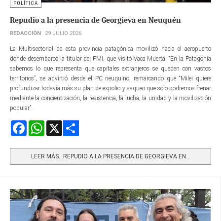
POLÍTICA
Repudio a la presencia de Georgieva en Neuquén
REDACCIÓN
29 JULIO 2026
La Multisectorial de esta provincia patagónica movilizó hacia el aeropuerto
donde desembarcó la titular del FMI, que visitó Vaca Muerta. “En la Patagonia
sabemos lo que representa que capitales extranjeros se queden con vastos
territorios”, se advirtió desde el PC neuquino, remarcando que “Milei quiere
profundizar todavía más su plan de expolio y saqueo que sólo podremos frenar
mediante la concientización, la resistencia, la lucha, la unidad y la movilización
popular”.
Facebook
WhatsApp
X
Share
LEER MÁS…REPUDIO A LA PRESENCIA DE GEORGIEVA EN...