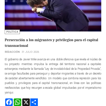
POLÍTICA
Persecución a los migrantes y privilegios para el capital
transnacional
REDACCIÓN
31 JULIO 2026
El gobierno de Javier Milei avanza en una doble ofensiva que revela el núcleo de
su proyecto: mientras impulsa la entrega del territorio nacional a capitales
extranjeros mediante la llamada “Ley de Inviolabilidad de la Propiedad Privada”,
se arroga facultades para perseguir y deportar migrantes a través de un decreto
de carácter abiertamente xenófobo. Un modelo que combina represión para los
pueblos y privilegios para el capital transnacional, en línea con las políticas
neofascistas que hoy resurgen a escala global impulsadas por el imperialismo
yanqui.
Facebook
WhatsApp
X