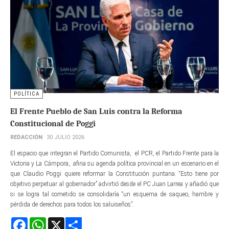
POLÍTICA
El Frente Pueblo de San Luis contra la Reforma
Constitucional de Poggi
REDACCIÓN
30 JULIO 2026
El espacio que integran el Partido Comunista, el PCR, el Partido Frente para la
Victoria y La Cámpora, afina su agenda política provincial en un escenario en el
que Claudio Poggi quiere reformar la Constitución puntana. “Esto tiene por
objetivo perpetuar al gobernador” advirtió desde el PC Juan Larrea y añadió que
si se logra tal cometido se consolidaría “un esquema de saqueo, hambre y
pérdida de derechos para todos los saluiseños”.
Facebook
WhatsApp
X