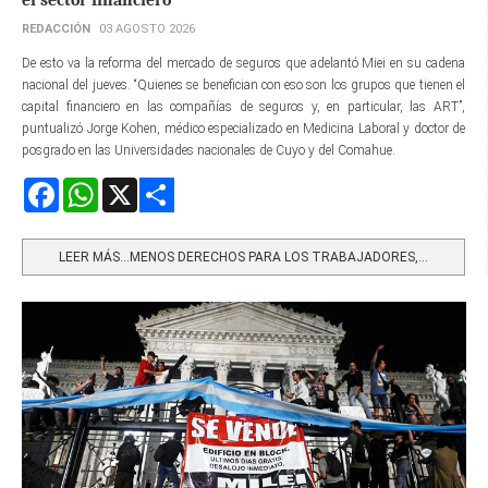
REDACCIÓN
03 AGOSTO 2026
De esto va la reforma del mercado de seguros que adelantó Miei en su cadena
nacional del jueves. “Quienes se benefician con eso son los grupos que tienen el
capital financiero en las compañías de seguros y, en particular, las ART”,
puntualizó Jorge Kohen, médico especializado en Medicina Laboral y doctor de
posgrado en las Universidades nacionales de Cuyo y del Comahue.
Facebook
WhatsApp
X
Share
LEER MÁS…MENOS DERECHOS PARA LOS TRABAJADORES,...