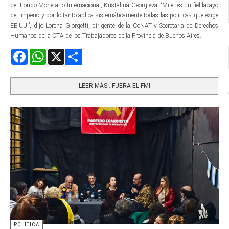
del Fondo Monetario Internacional, Kristalina Georgieva. “Milei es un fiel lacayo
del Imperio y por lo tanto aplica sistemáticamente todas las políticas que exige
EE.UU.”, dijo Lorena Giorgetti, dirigente de la CoNAT y Secretaria de Derechos
Humanos de la CTA de los Trabajadores de la Provincia de Buenos Aires.
Facebook
WhatsApp
X
Share
LEER MÁS…FUERA EL FMI
POLÍTICA