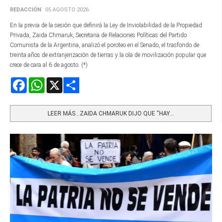
REDACCIÓN
05 AGOSTO 2026
En la previa de la sesión que definirá la Ley de Inviolabilidad de la Propiedad
Privada, Zaida Chmaruk, Secretaria de Relaciones Políticas del Partido
Comunista de la Argentina, analizó el poroteo en el Senado, el trasfondo de
treinta años de extranjerización de tierras y la ola de movilización popular que
crece de cara al 6 de agosto. (*)
Facebook
WhatsApp
X
Share
LEER MÁS…ZAIDA CHMARUK DIJO QUE “HAY...