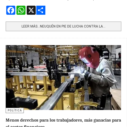
Facebook
WhatsApp
X
Share
LEER MÁS…NEUQUÉN EN PIE DE LUCHA CONTRA LA...
POLÍTICA
Menos derechos para los trabajadores, más ganacias para
el sector financiero