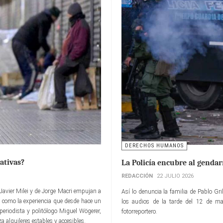
DERECHOS HUMANOS
ativas?
La Policía encubre al genda
REDACCIÓN
22 JULIO 2026
e Javier Milei y de Jorge Macri empujan a
Así lo denuncia la familia de Pablo Grill
es como la experiencia que desde hace un
los audios de la tarde del 12 de m
periodista y politólogo Miguel Wögerer,
fotorreportero.
a alquileres estables y accesibles.