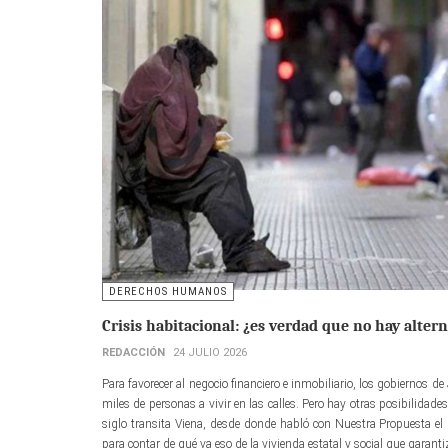
DERECHOS HUMANOS
Crisis habitacional: ¿es verdad que no hay altern
REDACCIÓN
24 JULIO 2026
Para favorecer al negocio financiero e inmobiliario, los gobiernos d
miles de personas a vivir en las calles. Pero hay otras posibilidad
siglo transita Viena, desde donde habló con Nuestra Propuesta el 
para contar de qué va eso de la vivienda estatal y social que garantiz