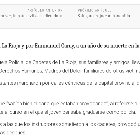
ARTÍCULO ANTERIOR
PRÓXIMO ARTÍCULO
ra vez, la pata civil de la dictadura
Salta, un ex juez al banquillo
 La Rioja y por Emmanuel Garay, a un año de su muerte en la E
la Policial de Cadetes de La Rioja, sus familiares y amigos, ll
chos Humanos, Madres del Dolor, familiares de otras víctimas d
stantes marcharon por calles céntricas de la capital provincia,
ue “sabían bien el daño que estaban provocando”, al referirse a l
 al curso en el que el joven pensaba graduarse como policía.
es a las que los instructores sometieron a los cadetes, provo
ras después.