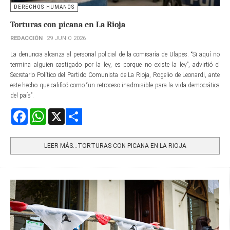
DERECHOS HUMANOS
Torturas con picana en La Rioja
REDACCIÓN
29 JUNIO 2026
La denuncia alcanza al personal policial de la comisaría de Ulapes. “Si aquí no
termina alguien castigado por la ley, es porque no existe la ley”, advirtió el
Secretario Político del Partido Comunista de La Rioja, Rogelio de Leonardi, ante
este hecho que calificó como “un retroceso inadmisible para la vida democrática
del país”.
Facebook
WhatsApp
X
Share
LEER MÁS…TORTURAS CON PICANA EN LA RIOJA