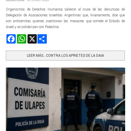
REDACCIÓN
30 JUNIO 2026
Organismos de Derechos Humanos salieron al cruce de las denuncias de
Delegación de Asociaciones Israelitas Argentinas que, livianamente, dice que
son antisemitas quienes cuestionan las masacres que comete el Estado de
Israel y se solidarizan con Palestina.
Facebook
WhatsApp
X
Share
LEER MÁS…CONTRA LOS APRIETES DE LA DAIA