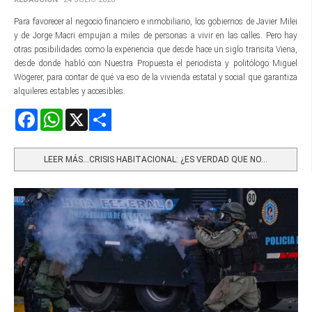
Para favorecer al negocio financiero e inmobiliario, los gobiernos de Javier Milei
y de Jorge Macri empujan a miles de personas a vivir en las calles. Pero hay
otras posibilidades como la experiencia que desde hace un siglo transita Viena,
desde donde habló con Nuestra Propuesta el periodista y politólogo Miguel
Wögerer, para contar de qué va eso de la vivienda estatal y social que garantiza
alquileres estables y accesibles.
Facebook
WhatsApp
X
Share
LEER MÁS…CRISIS HABITACIONAL: ¿ES VERDAD QUE NO...