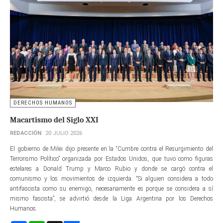
DERECHOS HUMANOS
Macartismo del Siglo XXI
REDACCIÓN
20 JULIO 2026
El gobierno de Milei dijo presente en la “Cumbre contra el Resurgimiento del
Terrorismo Político” organizada por Estados Unidos, que tuvo como figuras
estelares a Donald Trump y Marco Rubio y donde se cargó contra el
comunismo y los movimientos de izquierda. “Si alguien considera a todo
antifascista como su enemigo, necesariamente es porque se considera a sí
mismo fascista”, se advirtió desde la Liga Argentina por los Derechos
Humanos.