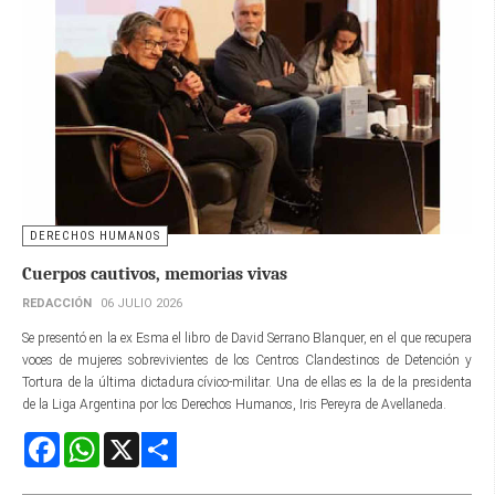
DERECHOS HUMANOS
Cuerpos cautivos, memorias vivas
REDACCIÓN
06 JULIO 2026
Se presentó en la ex Esma el libro de David Serrano Blanquer, en el que recupera
voces de mujeres sobrevivientes de los Centros Clandestinos de Detención y
Tortura de la última dictadura cívico-militar. Una de ellas es la de la presidenta
de la Liga Argentina por los Derechos Humanos, Iris Pereyra de Avellaneda.
Facebook
WhatsApp
X
Share