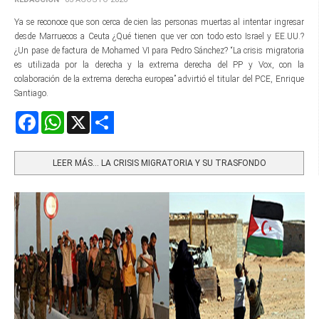
Ya se reconoce que son cerca de cien las personas muertas al intentar ingresar
desde Marruecos a Ceuta ¿Qué tienen que ver con todo esto Israel y EE.UU.?
¿Un pase de factura de Mohamed VI para Pedro Sánchez? “La crisis migratoria
es utilizada por la derecha y la extrema derecha del PP y Vox, con la
colaboración de la extrema derecha europea” advirtió el titular del PCE, Enrique
Santiago.
Facebook
WhatsApp
X
Share
LEER MÁS… LA CRISIS MIGRATORIA Y SU TRASFONDO