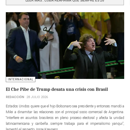
LEER MÁS…CUBA REAFIRMA QUE SIEMPRE ES 26
INTERNACIONAL
El Che Pibe de Trump desata una crisis con Brasil
REDACCIÓN
28 JULIO 2026
Estados Unidos quiere que el hijo Bolsonaro sea presidente y entonces mandó a
Milei a dinamitar las relaciones con el principal socio comercial de Argentina.
“Interfiere en asuntos brasileros en pleno proceso electoral y afecta la unidad
latinoamericana y caribeña...siempre trabaja para el imperialismo yanqui”,
lamentó al respecto Jorge Kreyness.