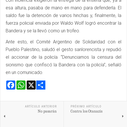
con violencia exigieron la entrega de la enseña que, ya a
esa altura, pasaba de mano en mano para defenderla. El
saldo fue la detención de varios hinchas y, finalmente, la
fuerza policial enviada por Waldo Wolf logró encontrar la
Bandera y se la llevó como un trofeo.
Ante esto, el Comité Argentino de Solidaridad con el
Pueblo Palestino, saludó el gesto sanlorencista y repudió
el accionar de la policía. “Denunciamos la censura del
sionismo que confiscó la Bandera con la policía”, señaló
en un comunicado.
Facebook
WhatsApp
X
Share
ARTÍCULO ANTERIOR
PRÓXIMO ARTÍCULO
No pasarán
Contra los Otanazis