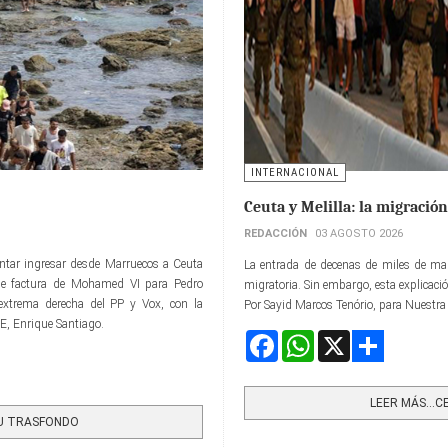
INTERNACIONAL
Ceuta y Melilla: la migració
REDACCIÓN
03 AGOSTO 2026
entar ingresar desde Marruecos a Ceuta
La entrada de decenas de miles de mar
 de factura de Mohamed VI para Pedro
migratoria. Sin embargo, esta explicació
 extrema derecha del PP y Vox, con la
Por Sayid Marcos Tenório, para Nuestra
CE, Enrique Santiago.
Facebook
WhatsApp
X
Share
LEER MÁS…CEU
SU TRASFONDO