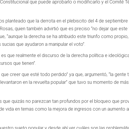
 Constitucional que puede aprobarlo o modificarlo y el Comité T
lanteado que la derrota en el plebiscito del 4 de septiembre f
sas, quien también advirtió que es preciso “no dejar que este t
 que, “aunque la derecha se ha atribuido este triunfo como propi
sucias que ayudaron a manipular el voto”.
s que realmente el discurso de la derecha política e ideológic
ursos que tienen”.
 que creer que esté todo perdido” ya que, argumentó, “la gente
 levantaron en la revuelta popular” que tuvo su momento de más
os que quizás no parezcan tan profundos por el bloqueo que pro
 de vida en temas como la mejora de ingresos con un aumento al
 nuestro sujeto popular y desde ahí ver cuáles son las problemát