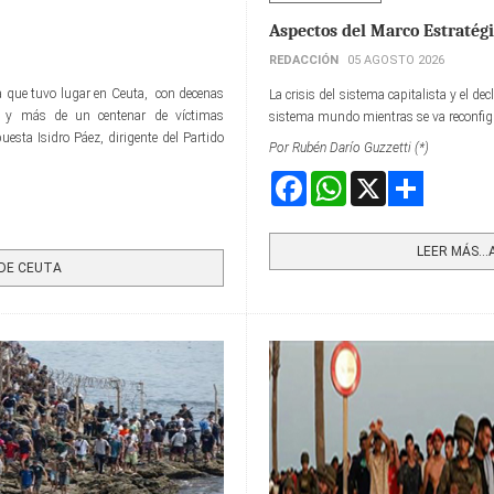
Aspectos del Marco Estratég
REDACCIÓN
05 AGOSTO 2026
ria que tuvo lugar en Ceuta, con decenas
La crisis del sistema capitalista y el 
s y más de un centenar de víctimas
sistema mundo mientras se va reconfi
esta Isidro Páez, dirigente del Partido
Por Rubén Darío Guzzetti (*)
Facebook
WhatsApp
X
Share
LEER MÁS…
 DE CEUTA