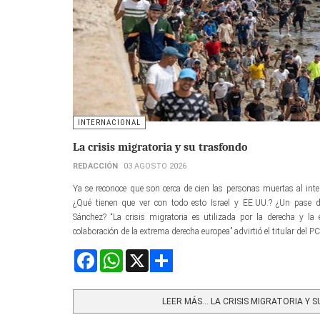
INTERNACIONAL
La crisis migratoria y su trasfondo
REDACCIÓN
03 AGOSTO 2026
Ya se reconoce que son cerca de cien las personas muertas al int
¿Qué tienen que ver con todo esto Israel y EE.UU.? ¿Un pase
Sánchez? “La crisis migratoria es utilizada por la derecha y la
colaboración de la extrema derecha europea” advirtió el titular del P
Facebook
WhatsApp
X
Share
LEER MÁS… LA CRISIS MIGRATORIA Y 