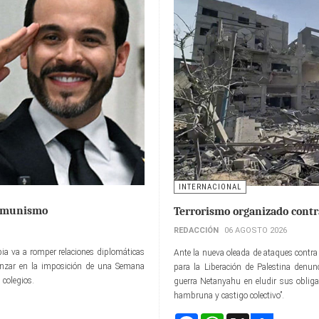
INTERNACIONAL
comunismo
Terrorismo organizado contr
REDACCIÓN
06 AGOSTO 2026
bia va a romper relaciones diplomáticas
Ante la nueva oleada de ataques contra l
anzar en la imposición de una Semana
para la Liberación de Palestina denunc
 colegios.
guerra Netanyahu en eludir sus obligac
hambruna y castigo colectivo”.
Facebook
WhatsApp
X