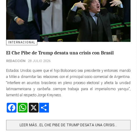
INTERNACIONAL
El Che Pibe de Trump desata una crisis con Brasil
REDACCIÓN
28 JULIO 2026
Estados Unidos quiere que el hijo Bolsonaro sea presidente y entonces mandó
a Milei a dinamitar las relaciones con el principal socio comercial de Argentina.
“Interfiere en asuntos brasileros en pleno proceso electoral y afecta la unidad
latinoamericana y caribeña...siempre trabaja para el imperialismo yanqui”,
lamentó al respecto Jorge Kreyness.
Facebook
WhatsApp
X
Share
LEER MÁS…EL CHE PIBE DE TRUMP DESATA UNA CRISIS...