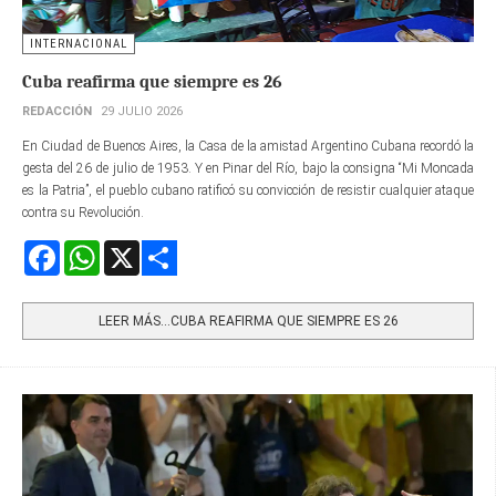
INTERNACIONAL
Cuba reafirma que siempre es 26
REDACCIÓN
29 JULIO 2026
En Ciudad de Buenos Aires, la Casa de la amistad Argentino Cubana recordó la
gesta del 26 de julio de 1953. Y en Pinar del Río, bajo la consigna “Mi Moncada
es la Patria”, el pueblo cubano ratificó su convicción de resistir cualquier ataque
contra su Revolución.
Facebook
WhatsApp
X
Share
LEER MÁS…CUBA REAFIRMA QUE SIEMPRE ES 26