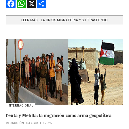
Facebook
WhatsApp
X
Share
LEER MÁS… LA CRISIS MIGRATORIA Y SU TRASFONDO
INTERNACIONAL
Ceuta y Melilla: la migración como arma geopolítica
REDACCIÓN
03 AGOSTO 2026