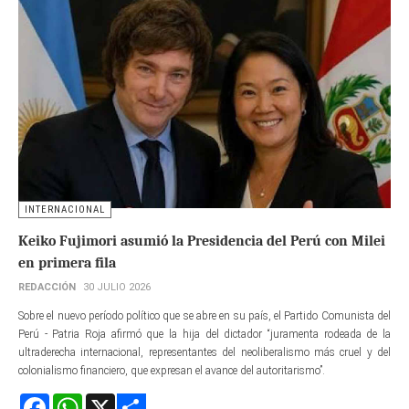
INTERNACIONAL
Keiko Fujimori asumió la Presidencia del Perú con Milei
en primera fila
REDACCIÓN
30 JULIO 2026
Sobre el nuevo período político que se abre en su país, el Partido Comunista del
Perú - Patria Roja afirmó que la hija del dictador “juramenta rodeada de la
ultraderecha internacional, representantes del neoliberalismo más cruel y del
colonialismo financiero, que expresan el avance del autoritarismo”.
Facebook
WhatsApp
X