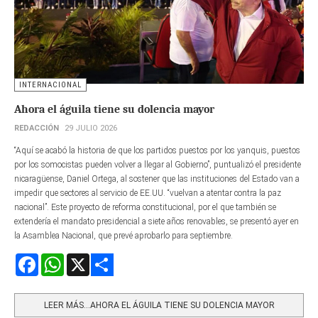
INTERNACIONAL
Ahora el águila tiene su dolencia mayor
REDACCIÓN
29 JULIO 2026
“Aquí se acabó la historia de que los partidos puestos por los yanquis, puestos
por los somocistas pueden volver a llegar al Gobierno”, puntualizó el presidente
nicaragüense, Daniel Ortega, al sostener que las instituciones del Estado van a
impedir que sectores al servicio de EE.UU. “vuelvan a atentar contra la paz
nacional”. Este proyecto de reforma constitucional, por el que también se
extendería el mandato presidencial a siete años renovables, se presentó ayer en
la Asamblea Nacional, que prevé aprobarlo para septiembre.
Facebook
WhatsApp
X
Share
LEER MÁS…AHORA EL ÁGUILA TIENE SU DOLENCIA MAYOR