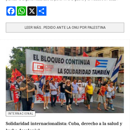
Facebook
WhatsApp
X
Share
LEER MÁS…PEDIDO ANTE LA ONU POR PALESTINA
INTERNACIONAL
Solidaridad internacionalista: Cuba, derecho a la salud y