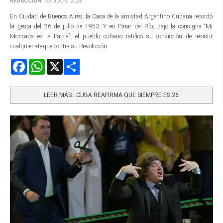
REDACCIÓN
29 JULIO 2026
En Ciudad de Buenos Aires, la Casa de la amistad Argentino Cubana recordó
la gesta del 26 de julio de 1953. Y en Pinar del Río, bajo la consigna “Mi
Moncada es la Patria”, el pueblo cubano ratificó su convicción de resistir
cualquier ataque contra su Revolución.
Facebook
WhatsApp
X
Share
LEER MÁS…CUBA REAFIRMA QUE SIEMPRE ES 26