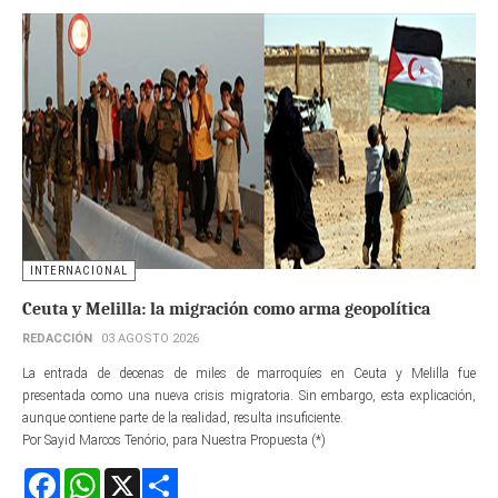
INTERNACIONAL
Ceuta y Melilla: la migración como arma geopolítica
REDACCIÓN
03 AGOSTO 2026
La entrada de decenas de miles de marroquíes en Ceuta y Melilla fue
presentada como una nueva crisis migratoria. Sin embargo, esta explicación,
aunque contiene parte de la realidad, resulta insuficiente.
Por Sayid Marcos Tenório, para Nuestra Propuesta (*)
Facebook
WhatsApp
X