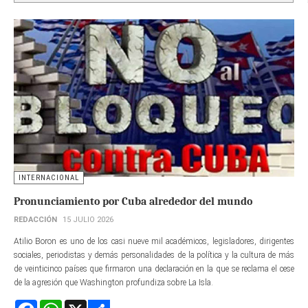
INTERNACIONAL
Pronunciamiento por Cuba alrededor del mundo
REDACCIÓN
15 JULIO 2026
Atilio Boron es uno de los casi nueve mil académicos, legisladores, dirigentes
sociales, periodistas y demás personalidades de la política y la cultura de más
de veinticinco países que firmaron una declaración en la que se reclama el cese
de la agresión que Washington profundiza sobre La Isla.
Facebook
WhatsApp
X