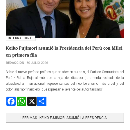
INTERNACIONAL
Keiko Fujimori asumió la Presidencia del Perú con Milei
en primera fila
REDACCIÓN
30 JULIO 2026
Sobre el nuevo período político que se abre en su país, el Partido Comunista del
Perú - Patria Roja afirmó que la hija del dictador “juramenta rodeada de la
ultraderecha internacional, representantes del neoliberalismo más cruel y del
colonialismo financiero, que expresan el avance del autoritarismo”.
Facebook
WhatsApp
X
Share
LEER MÁS…KEIKO FUJIMORI ASUMIÓ LA PRESIDENCIA...