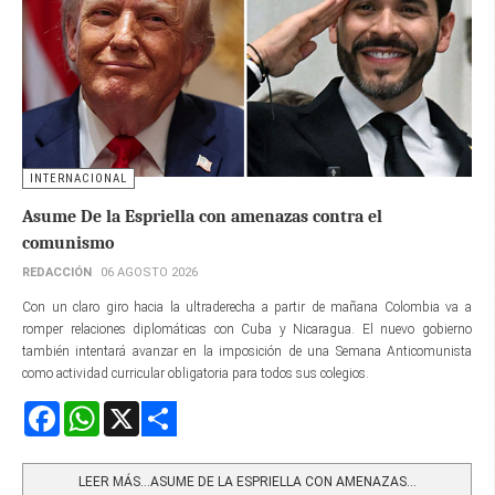
INTERNACIONAL
Asume De la Espriella con amenazas contra el
comunismo
REDACCIÓN
06 AGOSTO 2026
Con un claro giro hacia la ultraderecha a partir de mañana Colombia va a
romper relaciones diplomáticas con Cuba y Nicaragua. El nuevo gobierno
también intentará avanzar en la imposición de una Semana Anticomunista
como actividad curricular obligatoria para todos sus colegios.
Facebook
WhatsApp
X
Share
LEER MÁS…ASUME DE LA ESPRIELLA CON AMENAZAS...