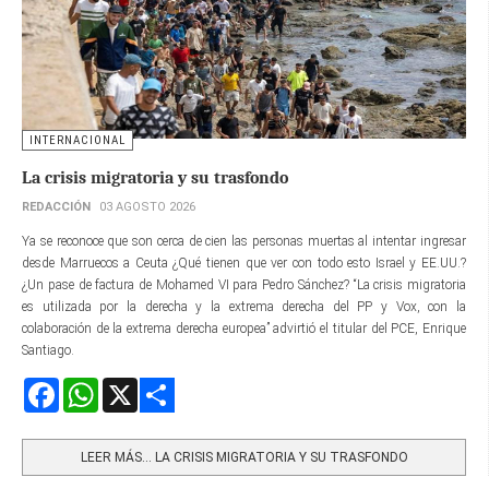
INTERNACIONAL
La crisis migratoria y su trasfondo
REDACCIÓN
03 AGOSTO 2026
Ya se reconoce que son cerca de cien las personas muertas al intentar ingresar
desde Marruecos a Ceuta ¿Qué tienen que ver con todo esto Israel y EE.UU.?
¿Un pase de factura de Mohamed VI para Pedro Sánchez? “La crisis migratoria
es utilizada por la derecha y la extrema derecha del PP y Vox, con la
colaboración de la extrema derecha europea” advirtió el titular del PCE, Enrique
Santiago.
Facebook
WhatsApp
X
Share
LEER MÁS… LA CRISIS MIGRATORIA Y SU TRASFONDO