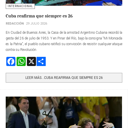
INTERNACIONAL
Cuba reafirma que siempre es 26
REDACCIÓN
29 JULIO 2026
En Ciudad de Buenos Aires, la Casa de la amistad Argentino Cubana recordó la
gesta del 26 de julio de 1953. Y en Pinar del Río, bajo la consigna “Mi Moncada
es la Patria”, el pueblo cubano ratificó su convicción de resistir cualquier ataque
contra su Revolución.
Facebook
WhatsApp
X
Share
LEER MÁS…CUBA REAFIRMA QUE SIEMPRE ES 26