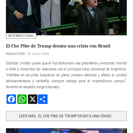
INTERNACIONAL
El Che Pibe de Trump desata una crisis con Brasil
REDACCIÓN
28 JULIO 2026
Estados Unidos quiere que el hijo Bolsonaro sea presidente y entonces mandó
a Milei a dinamitar las relaciones con el principal socio comercial de Argentina.
“Interfiere en asuntos brasileros en pleno proceso electoral y afecta la unidad
latinoamericana y caribeña...siempre trabaja para el imperialismo yanqui”,
lamentó al respecto Jorge Kreyness.
Facebook
WhatsApp
X
Share
LEER MÁS…EL CHE PIBE DE TRUMP DESATA UNA CRISIS...