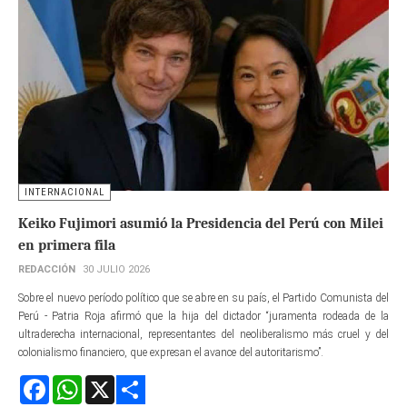
INTERNACIONAL
Keiko Fujimori asumió la Presidencia del Perú con Milei
en primera fila
REDACCIÓN
30 JULIO 2026
Sobre el nuevo período político que se abre en su país, el Partido Comunista del
Perú - Patria Roja afirmó que la hija del dictador “juramenta rodeada de la
ultraderecha internacional, representantes del neoliberalismo más cruel y del
colonialismo financiero, que expresan el avance del autoritarismo”.
Facebook
WhatsApp
X