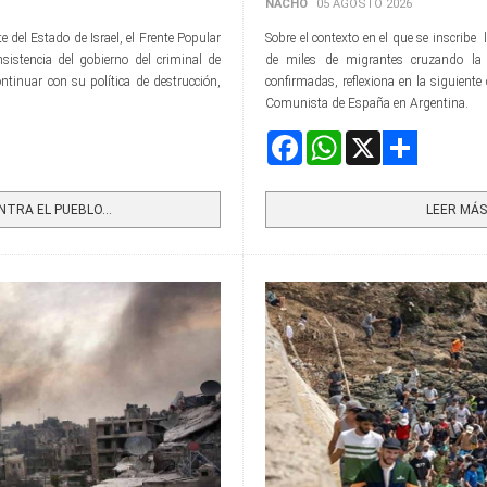
NACHO
05 AGOSTO 2026
 del Estado de Israel, el Frente Popular
Sobre el contexto en el que se inscribe
nsistencia del gobierno del criminal de
de miles de migrantes cruzando la
ntinuar con su política de destrucción,
confirmadas, reflexiona en la siguient
Comunista de España en Argentina.
Facebook
WhatsApp
X
Share
RA EL PUEBLO...
LEER MÁS