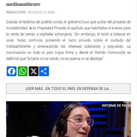
medioambiente
REDACCIÓN
06 AGOSTO 2026
Gracias al reclamo del pueblo unido, el gobierno tuvo que quitar del proyecto de
Inviolabilidad de la Propiedad Privada el capítulo que habilitaba el avance para
la venta de tierras a capitales extranjeros. Sin embargo, el texto a tratarse en
unas horas continúa poniendo el lucro privado sobre el cuidado del
medioambiente y amenazando los intereses soberanos y populares. La
movilización en todo el país sigue firme y desde el Partido Comunista se
reafirmó que “la tierra no se vende, no se quema ni se desaloja”.
Facebook
WhatsApp
X
Share
LEER MÁS…EN TODO EL PAÍS, EN DEFENSA DE LA...