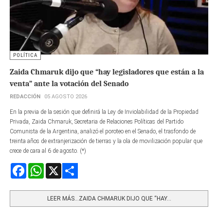
POLÍTICA
Zaida Chmaruk dijo que “hay legisladores que están a la
venta” ante la votación del Senado
REDACCIÓN
05 AGOSTO 2026
En la previa de la sesión que definirá la Ley de Inviolabilidad de la Propiedad
Privada, Zaida Chmaruk, Secretaria de Relaciones Políticas del Partido
Comunista de la Argentina, analizó el poroteo en el Senado, el trasfondo de
treinta años de extranjerización de tierras y la ola de movilización popular que
crece de cara al 6 de agosto. (*)
Facebook
WhatsApp
X
Share
LEER MÁS…ZAIDA CHMARUK DIJO QUE “HAY...