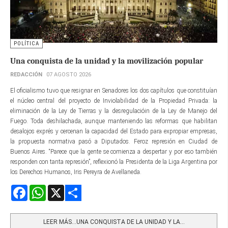
POLÍTICA
Una conquista de la unidad y la movilización popular
REDACCIÓN
07 AGOSTO 2026
El oficialismo tuvo que resignar en Senadores los dos capítulos que constituían
el núcleo central del proyecto de Inviolabilidad de la Propiedad Privada: la
eliminación de la Ley de Tierras y la desregulacióin de la Ley de Manejo del
Fuego. Toda deshilachada, aunque manteniendo las reformas que habilitan
desalojos exprés y cercenan la capacidad del Estado para expropiar empresas,
la propuesta normativa pasó a Diputados. Feroz represión en Ciudad de
Buenos Aires. “Parece que la gente se comienza a despertar y por eso también
responden con tanta represión”, reflexionó la Presidenta de la Liga Argentina por
los Derechos Humanos, Iris Pereyra de Avellaneda.
Facebook
WhatsApp
X
Share
LEER MÁS…UNA CONQUISTA DE LA UNIDAD Y LA...