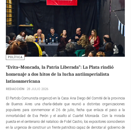
POLÍTICA
“Evita–Moncada, la Patria Liberada”: La Plata rindió
homenaje a dos hitos de la lucha antiimperialista
latinoamericana
REDACCIÓN
28 JULIO 2026
El Partido Comunista organizó en la Casa Ana Diego del Comité de la provincia
de Buenos Aires una charla-debate que reunió a distintas organizaciones
populares para conmemorar el 26 de julio, fecha que enlaza el paso a la
inmortalidad de Eva Perón y el asalto al Cuartel Moncada. Con la mirada
puesta en el centenario del natalicio de Fidel Castro, los expositores coincidieron
en la urgencia de construir un frente patriótico capaz de derrotar al gobierno de