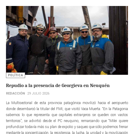
POLÍTICA
Repudio a la presencia de Georgieva en Neuquén
REDACCIÓN
29 JULIO 2026
La Multisectorial de esta provincia patagónica movilizó hacia el aeropuerto
donde desembarcó la titular del FMI, que visitó Vaca Muerta. “En la Patagonia
sabemos lo que representa que capitales extranjeros se queden con vastos
territorios”, se advirtió desde el PC neuquino, remarcando que “Milei quiere
profundizar todavía más su plan de expolio y saqueo que sólo podremos frenar
mediante la concientización, la resistencia, la lucha, la unidad y la movilización