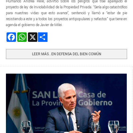
Humanos Andrea Reile, advirtió sobre los peligros que trae aparejado el
proyecto de ley de Inviolabilidad de la Propiedad Privada. “Sería algo catastrófico
para nuestras vidas que esto avance”, sentenció y llamó a “estar de pie
resistiendo a este y a todos los proyectos antipopulares y nefastos” que tiene en
agenda el gobierno de Javier de Milei.
Facebook
WhatsApp
X
Share
LEER MÁS…EN DEFENSA DEL BIEN COMÚN