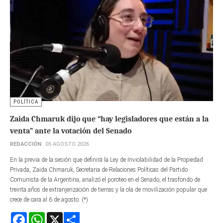
POLÍTICA
Zaida Chmaruk dijo que “hay legisladores que están a la
venta” ante la votación del Senado
REDACCIÓN
05 AGOSTO 2026
En la previa de la sesión que definirá la Ley de Inviolabilidad de la Propiedad
Privada, Zaida Chmaruk, Secretaria de Relaciones Políticas del Partido
Comunista de la Argentina, analizó el poroteo en el Senado, el trasfondo de
treinta años de extranjerización de tierras y la ola de movilización popular que
crece de cara al 6 de agosto. (*)
Facebook
WhatsApp
X