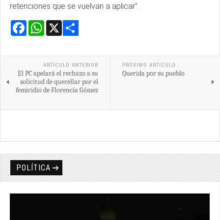
retenciones que se vuelvan a aplicar”.
Facebook
WhatsApp
X
Share
ARTÍCULO ANTERIOR
PRÓXIMO ARTÍCULO
El PC apelará el rechazo a su
Querida por su pueblo
solicitud de querellar por el
femicidio de Florencia Gómez
POLÍTICA