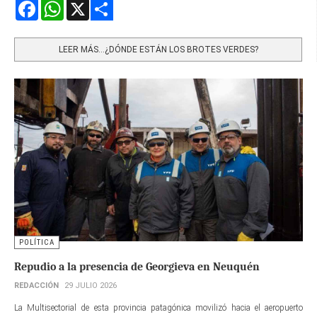
Facebook
WhatsApp
X
Share
LEER MÁS…¿DÓNDE ESTÁN LOS BROTES VERDES?
POLÍTICA
Repudio a la presencia de Georgieva en Neuquén
REDACCIÓN
29 JULIO 2026
La Multisectorial de esta provincia patagónica movilizó hacia el aeropuerto