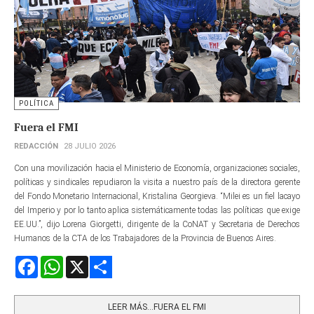
POLÍTICA
Fuera el FMI
REDACCIÓN
28 JULIO 2026
Con una movilización hacia el Ministerio de Economía, organizaciones sociales,
políticas y sindicales repudiaron la visita a nuestro país de la directora gerente​
del Fondo Monetario Internacional, Kristalina Georgieva. “Milei es un fiel lacayo
del Imperio y por lo tanto aplica sistemáticamente todas las políticas que exige
EE.UU.”, dijo Lorena Giorgetti, dirigente de la CoNAT y Secretaria de Derechos
Humanos de la CTA de los Trabajadores de la Provincia de Buenos Aires.
Facebook
WhatsApp
X
Share
LEER MÁS…FUERA EL FMI