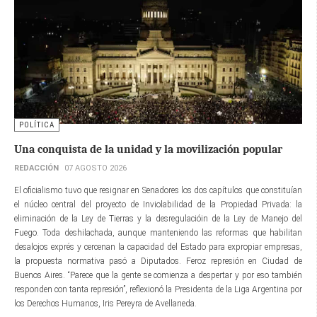
POLÍTICA
Una conquista de la unidad y la movilización popular
REDACCIÓN
07 AGOSTO 2026
El oficialismo tuvo que resignar en Senadores los dos capítulos que constituían
el núcleo central del proyecto de Inviolabilidad de la Propiedad Privada: la
eliminación de la Ley de Tierras y la desregulacióin de la Ley de Manejo del
Fuego. Toda deshilachada, aunque manteniendo las reformas que habilitan
desalojos exprés y cercenan la capacidad del Estado para expropiar empresas,
la propuesta normativa pasó a Diputados. Feroz represión en Ciudad de
Buenos Aires. “Parece que la gente se comienza a despertar y por eso también
responden con tanta represión”, reflexionó la Presidenta de la Liga Argentina por
los Derechos Humanos, Iris Pereyra de Avellaneda.