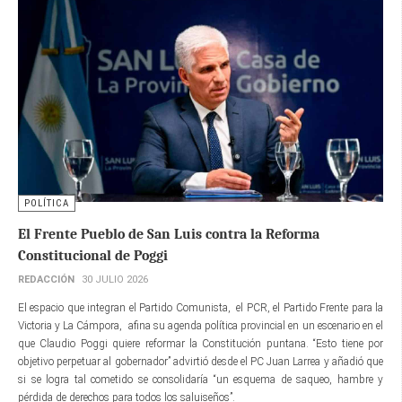
POLÍTICA
El Frente Pueblo de San Luis contra la Reforma
Constitucional de Poggi
REDACCIÓN
30 JULIO 2026
El espacio que integran el Partido Comunista, el PCR, el Partido Frente para la
Victoria y La Cámpora, afina su agenda política provincial en un escenario en el
que Claudio Poggi quiere reformar la Constitución puntana. “Esto tiene por
objetivo perpetuar al gobernador” advirtió desde el PC Juan Larrea y añadió que
si se logra tal cometido se consolidaría “un esquema de saqueo, hambre y
pérdida de derechos para todos los saluiseños”.