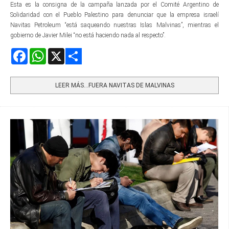
Esta es la consigna de la campaña lanzada por el Comité Argentino de
Solidaridad con el Pueblo Palestino para denunciar que la empresa israelí
Navitas Petroleum “está saqueando nuestras Islas Malvinas”, mientras el
gobierno de Javier Milei “no está haciendo nada al respecto”.
Facebook
WhatsApp
X
Share
LEER MÁS…FUERA NAVITAS DE MALVINAS