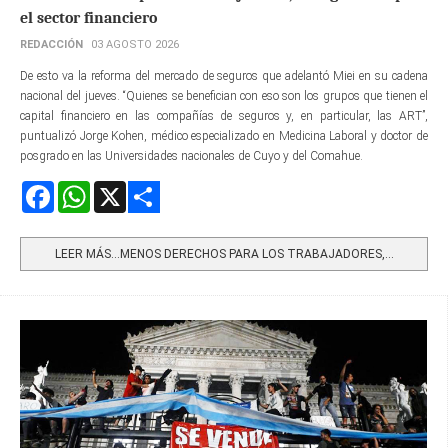
el sector financiero
REDACCIÓN
03 AGOSTO 2026
De esto va la reforma del mercado de seguros que adelantó Miei en su cadena
nacional del jueves. “Quienes se benefician con eso son los grupos que tienen el
capital financiero en las compañías de seguros y, en particular, las ART”,
puntualizó Jorge Kohen, médico especializado en Medicina Laboral y doctor de
posgrado en las Universidades nacionales de Cuyo y del Comahue.
Facebook
WhatsApp
X
Share
LEER MÁS…MENOS DERECHOS PARA LOS TRABAJADORES,...