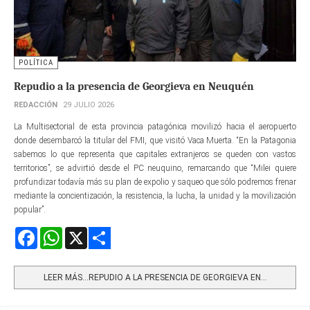
POLÍTICA
Repudio a la presencia de Georgieva en Neuquén
REDACCIÓN
29 JULIO 2026
La Multisectorial de esta provincia patagónica movilizó hacia el aeropuerto
donde desembarcó la titular del FMI, que visitó Vaca Muerta. “En la Patagonia
sabemos lo que representa que capitales extranjeros se queden con vastos
territorios”, se advirtió desde el PC neuquino, remarcando que “Milei quiere
profundizar todavía más su plan de expolio y saqueo que sólo podremos frenar
mediante la concientización, la resistencia, la lucha, la unidad y la movilización
popular”.
Facebook
WhatsApp
X
Share
LEER MÁS…REPUDIO A LA PRESENCIA DE GEORGIEVA EN...