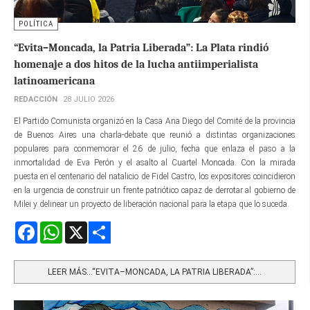
POLÍTICA
“Evita–Moncada, la Patria Liberada”: La Plata rindió
homenaje a dos hitos de la lucha antiimperialista
latinoamericana
REDACCIÓN
28 JULIO 2026
El Partido Comunista organizó en la Casa Ana Diego del Comité de la provincia
de Buenos Aires una charla-debate que reunió a distintas organizaciones
populares para conmemorar el 26 de julio, fecha que enlaza el paso a la
inmortalidad de Eva Perón y el asalto al Cuartel Moncada. Con la mirada
puesta en el centenario del natalicio de Fidel Castro, los expositores coincidieron
en la urgencia de construir un frente patriótico capaz de derrotar al gobierno de
Milei y delinear un proyecto de liberación nacional para la etapa que lo suceda.
Facebook
WhatsApp
X
Share
LEER MÁS…“EVITA–MONCADA, LA PATRIA LIBERADA”:...