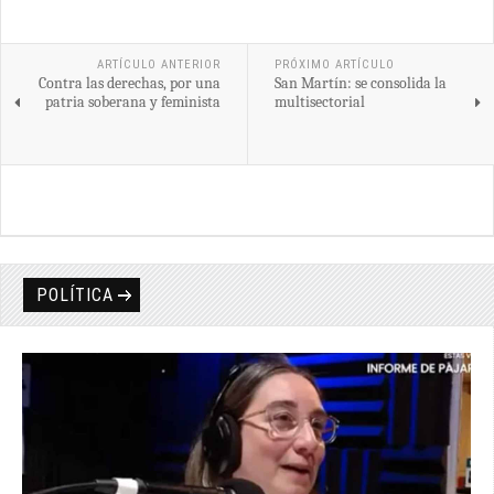
Share
ARTÍCULO ANTERIOR
PRÓXIMO ARTÍCULO
Contra las derechas, por una
San Martín: se consolida la
patria soberana y feminista
multisectorial
POLÍTICA