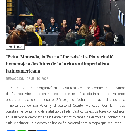
POLÍTICA
“Evita–Moncada, la Patria Liberada”: La Plata rindió
homenaje a dos hitos de la lucha antiimperialista
latinoamericana
REDACCIÓN
28 JULIO 2026
El Partido Comunista organizó en la Casa Ana Diego del Comité de la provincia
de Buenos Aires una charla-debate que reunió a distintas organizaciones
populares para conmemorar el 26 de julio, fecha que enlaza el paso a la
inmortalidad de Eva Perón y el asalto al Cuartel Moncada. Con la mirada
puesta en el centenario del natalicio de Fidel Castro, los expositores coincidieron
en la urgencia de construir un frente patriótico capaz de derrotar al gobierno de
Milei y delinear un proyecto de liberación nacional para la etapa que lo suceda.