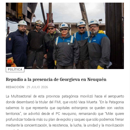
POLÍTICA
Repudio a la presencia de Georgieva en Neuquén
REDACCIÓN
29 JULIO 2026
La Multisectorial de esta provincia patagónica movilizó hacia el aeropuerto
donde desembarcó la titular del FMI, que visitó Vaca Muerta. “En la Patagonia
sabemos lo que representa que capitales extranjeros se queden con vastos
territorios”, se advirtió desde el PC neuquino, remarcando que “Milei quiere
profundizar todavía más su plan de expolio y saqueo que sólo podremos frenar
mediante la concientización, la resistencia, la lucha, la unidad y la movilización