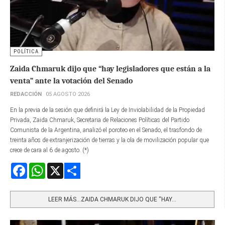
POLÍTICA
Zaida Chmaruk dijo que “hay legisladores que están a la
venta” ante la votación del Senado
REDACCIÓN
05 AGOSTO 2026
En la previa de la sesión que definirá la Ley de Inviolabilidad de la Propiedad
Privada, Zaida Chmaruk, Secretaria de Relaciones Políticas del Partido
Comunista de la Argentina, analizó el poroteo en el Senado, el trasfondo de
treinta años de extranjerización de tierras y la ola de movilización popular que
crece de cara al 6 de agosto. (*)
Facebook
WhatsApp
X
Share
LEER MÁS…ZAIDA CHMARUK DIJO QUE “HAY...