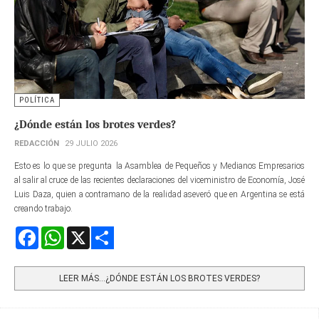
POLÍTICA
¿Dónde están los brotes verdes?
REDACCIÓN
29 JULIO 2026
Esto es lo que se pregunta la Asamblea de Pequeños y Medianos Empresarios
al salir al cruce de las recientes declaraciones del viceministro de Economía, José
Luis Daza, quien a contramano de la realidad aseveró que en Argentina se está
creando trabajo.
Facebook
WhatsApp
X
Share
LEER MÁS…¿DÓNDE ESTÁN LOS BROTES VERDES?