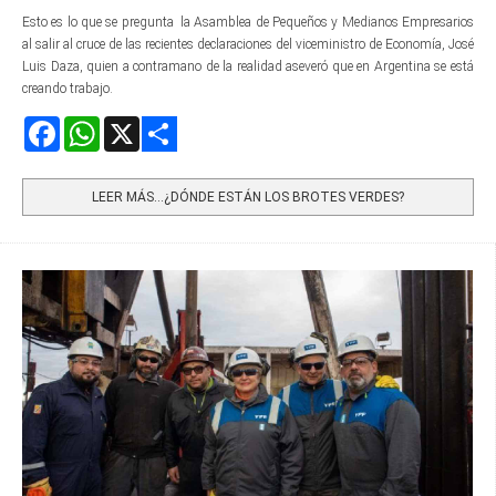
Esto es lo que se pregunta la Asamblea de Pequeños y Medianos Empresarios
al salir al cruce de las recientes declaraciones del viceministro de Economía, José
Luis Daza, quien a contramano de la realidad aseveró que en Argentina se está
creando trabajo.
Facebook
WhatsApp
X
Share
LEER MÁS…¿DÓNDE ESTÁN LOS BROTES VERDES?