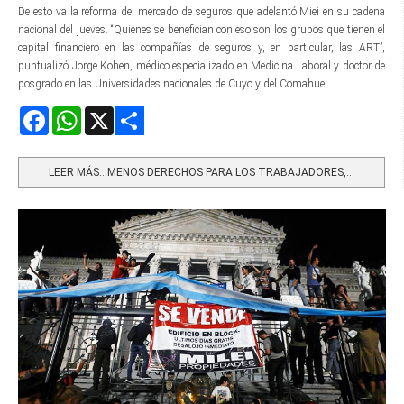
De esto va la reforma del mercado de seguros que adelantó Miei en su cadena
nacional del jueves. “Quienes se benefician con eso son los grupos que tienen el
capital financiero en las compañías de seguros y, en particular, las ART”,
puntualizó Jorge Kohen, médico especializado en Medicina Laboral y doctor de
posgrado en las Universidades nacionales de Cuyo y del Comahue.
Facebook
WhatsApp
X
Share
LEER MÁS…MENOS DERECHOS PARA LOS TRABAJADORES,...