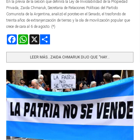
En la previa de la sesión que definirá la Ley de Inviolabilidad de la Propiedad
Privada, Zaida Chmaruk, Secretaria de Relaciones Políticas del Partido
Comunista de la Argentina, analizó el poroteo en el Senado, el trasfondo de
treinta años de extranjerización de tierras y la ola de movilización popular que
crece de cara al 6 de agosto. (*)
Facebook
WhatsApp
X
Share
LEER MÁS…ZAIDA CHMARUK DIJO QUE “HAY...