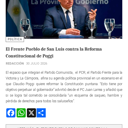
POLÍTICA
El Frente Pueblo de San Luis contra la Reforma
Constitucional de Poggi
REDACCIÓN
30 JULIO 2026
El espacio que integran el Partido Comunista, el PCR, el Partido Frente para la
Victoria y La Cámpora, afina su agenda política provincial en un escenario en el
que Claudio Poggi quiere reformar la Constitución puntana. “Esto tiene por
objetivo perpetuar al gobernador” advirtió desde el PC Juan Larrea y añadió que
si se logra tal cometido se consolidaría “un esquema de saqueo, hambre y
pérdida de derechos para todos los saluiseños”.
Facebook
WhatsApp
X
Share