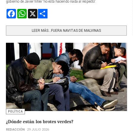
gobierno de Javier Milei “no está haciendo nada al respecto”.
Facebook
WhatsApp
X
Share
LEER MÁS…FUERA NAVITAS DE MALVINAS
POLÍTICA
¿Dónde están los brotes verdes?
REDACCIÓN
29 JULIO 2026