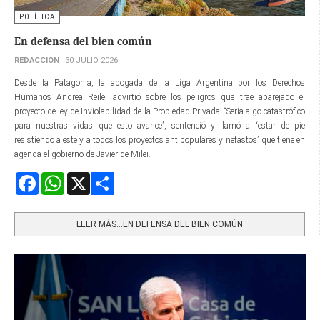
POLÍTICA
En defensa del bien común
REDACCIÓN
30 JULIO 2026
Desde la Patagonia, la abogada de la Liga Argentina por los Derechos
Humanos Andrea Reile, advirtió sobre los peligros que trae aparejado el
proyecto de ley de Inviolabilidad de la Propiedad Privada. “Sería algo catastrófico
para nuestras vidas que esto avance”, sentenció y llamó a “estar de pie
resistiendo a este y a todos los proyectos antipopulares y nefastos” que tiene en
agenda el gobierno de Javier de Milei.
Facebook
WhatsApp
X
Share
LEER MÁS…EN DEFENSA DEL BIEN COMÚN