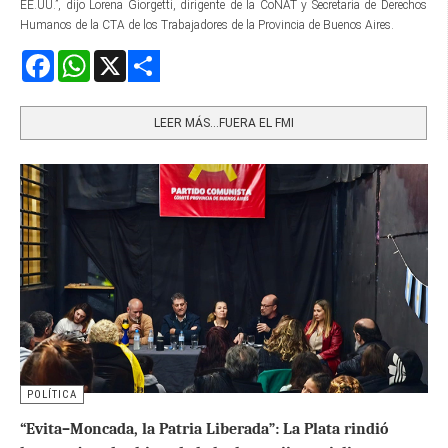
EE.UU.”, dijo Lorena Giorgetti, dirigente de la CoNAT y Secretaria de Derechos
Humanos de la CTA de los Trabajadores de la Provincia de Buenos Aires.
Facebook
WhatsApp
X
Share
LEER MÁS…FUERA EL FMI
POLÍTICA
“Evita–Moncada, la Patria Liberada”: La Plata rindió