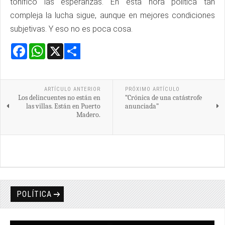
tonificó las esperanzas. En esta hora política tan
compleja la lucha sigue, aunque en mejores condiciones
subjetivas. Y eso no es poca cosa.
Facebook
WhatsApp
X
Share
ARTÍCULO ANTERIOR
PRÓXIMO ARTÍCULO
Los delincuentes no están en
“Crónica de una catástrofe
las villas. Están en Puerto
anunciada”
Madero.
POLÍTICA