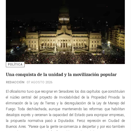
POLÍTICA
Una conquista de la unidad y la movilización popular
REDACCIÓN
07 AGOSTO 2026
El oficialismo tuvo que resignar en Senadores los dos capítulos que constituían
el núcleo central del proyecto de Inviolabilidad de la Propiedad Privada: la
eliminación de la Ley de Tierras y la desregulacióin de la Ley de Manejo del
Fuego. Toda deshilachada, aunque manteniendo las reformas que habilitan
desalojos exprés y cercenan la capacidad del Estado para expropiar empresas,
la propuesta normativa pasó a Diputados. Feroz represión en Ciudad de
Buenos Aires. “Parece que la gente se comienza a despertar y por eso también