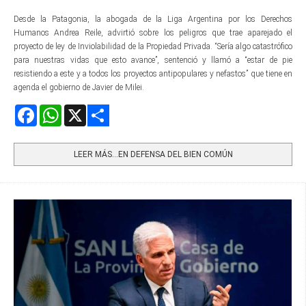
Desde la Patagonia, la abogada de la Liga Argentina por los Derechos
Humanos Andrea Reile, advirtió sobre los peligros que trae aparejado el
proyecto de ley de Inviolabilidad de la Propiedad Privada. “Sería algo catastrófico
para nuestras vidas que esto avance”, sentenció y llamó a “estar de pie
resistiendo a este y a todos los proyectos antipopulares y nefastos” que tiene en
agenda el gobierno de Javier de Milei.
Facebook
WhatsApp
X
Share
LEER MÁS…EN DEFENSA DEL BIEN COMÚN