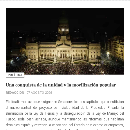
POLÍTICA
Una conquista de la unidad y la movilización popular
REDACCIÓN
07 AGOSTO 2026
El oficialismo tuvo que resignar en Senadores los dos capítulos que constituían
el núcleo central del proyecto de Inviolabilidad de la Propiedad Privada: la
eliminación de la Ley de Tierras y la desregulacióin de la Ley de Manejo del
Fuego. Toda deshilachada, aunque manteniendo las reformas que habilitan
desalojos exprés y cercenan la capacidad del Estado para expropiar empresas,