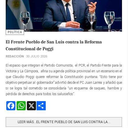
POLÍTICA
El Frente Pueblo de San Luis contra la Reforma
Constitucional de Poggi
REDACCIÓN
30 JULIO 2026
El espacio que integran el Partido Comunista, el PCR, el Partido Frente para la
Victoria y La Cámpora, afina su agenda política provincial en un escenario en el
que Claudio Poggi quiere reformar la Constitución puntana. “Esto tiene por
objetivo perpetuar al gobernador” advirtió desde el PC Juan Larrea y añadió que
si se logra tal cometido se consolidaría “un esquema de saqueo, hambre y
pérdida de derechos para todos los saluiseños”.
Facebook
WhatsApp
X
Share
LEER MÁS…EL FRENTE PUEBLO DE SAN LUIS CONTRA LA...