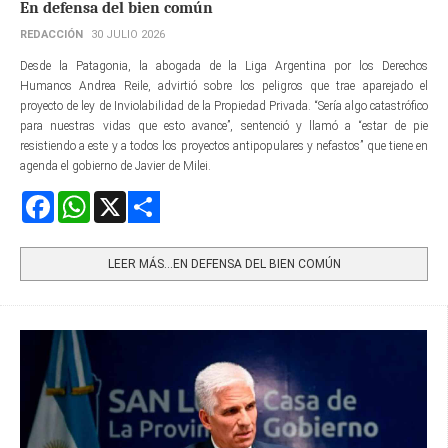
En defensa del bien común
REDACCIÓN
30 JULIO 2026
Desde la Patagonia, la abogada de la Liga Argentina por los Derechos
Humanos Andrea Reile, advirtió sobre los peligros que trae aparejado el
proyecto de ley de Inviolabilidad de la Propiedad Privada. “Sería algo catastrófico
para nuestras vidas que esto avance”, sentenció y llamó a “estar de pie
resistiendo a este y a todos los proyectos antipopulares y nefastos” que tiene en
agenda el gobierno de Javier de Milei.
Facebook
WhatsApp
X
Share
LEER MÁS…EN DEFENSA DEL BIEN COMÚN