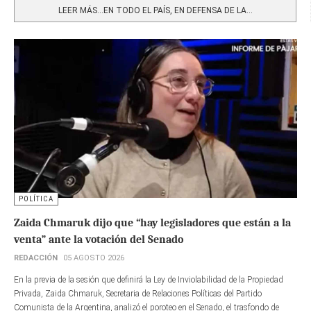
LEER MÁS…EN TODO EL PAÍS, EN DEFENSA DE LA...
POLÍTICA
Zaida Chmaruk dijo que “hay legisladores que están a la
venta” ante la votación del Senado
REDACCIÓN
05 AGOSTO 2026
En la previa de la sesión que definirá la Ley de Inviolabilidad de la Propiedad
Privada, Zaida Chmaruk, Secretaria de Relaciones Políticas del Partido
Comunista de la Argentina, analizó el poroteo en el Senado, el trasfondo de