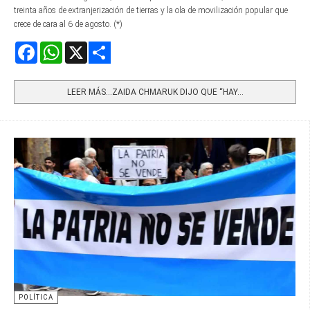
treinta años de extranjerización de tierras y la ola de movilización popular que
crece de cara al 6 de agosto. (*)
Facebook
WhatsApp
X
Share
LEER MÁS…ZAIDA CHMARUK DIJO QUE “HAY...
POLÍTICA